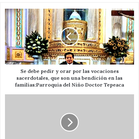
Se
debe
pedir
y
orar
por
las
vocaciones
sacerdotales,
que
Se debe pedir y orar por las vocaciones
son
sacerdotales, que son una bendición en las
una
familias:Parroquia del Niño Doctor Tepeaca
bendición
en
Imperceptible
las
aumento
familias:Parroquia
al
del
precio
Niño
de
Doctor
gas
Tepeaca
LP