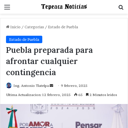
Menu
B
Inicio
/
Categorias
/
Estado de Puebla
Estado de Puebla
Puebla preparada para
afrontar cualquier
contingencia
Send
Ing. Antonio Tlatelpa
9 febrero, 2025
an
Ultima Actualizacion: 12 febrero, 2025
65
2 Minutos leidos
email