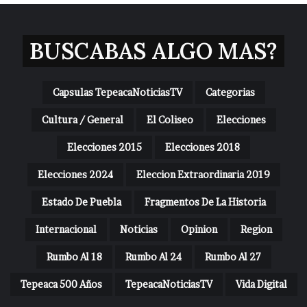
BUSCABAS ALGO MAS?
Capsulas TepeacaNoticiasTV
Categorias
Cultura / General
El Coliseo
Elecciones
Elecciones 2015
Elecciones 2018
Elecciones 2024
Eleccion Extraordinaria 2019
Estado De Puebla
Fragmentos De La Historia
Internacional
Noticias
Opinion
Region
Rumbo Al 18
Rumbo Al 24
Rumbo Al 27
Tepeaca 500 Años
TepeacaNoticiasTV
Vida Digital