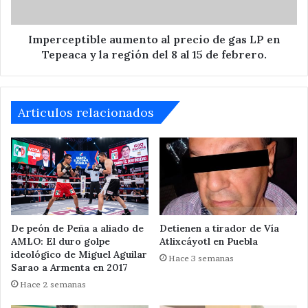
en
Tepeaca
y
Imperceptible aumento al precio de gas LP en
la
Tepeaca y la región del 8 al 15 de febrero.
región
del
8
al
Articulos relacionados
15
de
febrero.
De peón de Peña a aliado de
Detienen a tirador de Vía
AMLO: El duro golpe
Atlixcáyotl en Puebla
ideológico de Miguel Aguilar
Hace 3 semanas
Sarao a Armenta en 2017
Hace 2 semanas