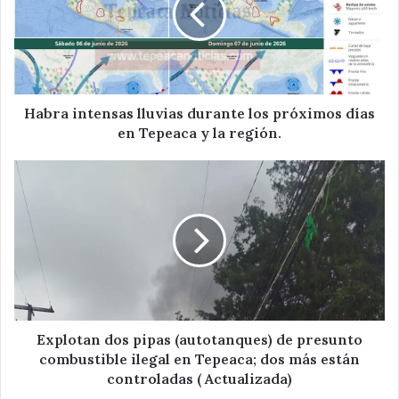
los
próximos
días
en
Tepeaca
y
Habra intensas lluvias durante los próximos días
la
en Tepeaca y la región.
región.
Explotan
dos
pipas
(autotanques)
de
presunto
combustible
ilegal
en
Tepeaca;
Explotan dos pipas (autotanques) de presunto
dos
combustible ilegal en Tepeaca; dos más están
más
controladas ( Actualizada)
están