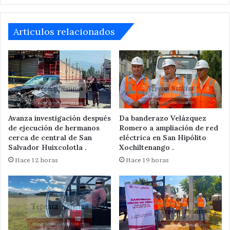
controladas
(
Actualizada)
Articulos relacionados
Avanza investigación después
Da banderazo Velázquez
de ejecución de hermanos
Romero a ampliación de red
cerca de central de San
eléctrica en San Hipólito
Salvador Huixcolotla .
Xochiltenango .
Hace 12 horas
Hace 19 horas