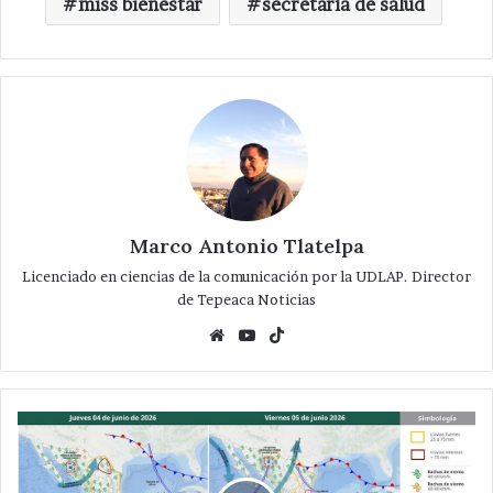
miss bienestar
secretaría de salud
Marco Antonio Tlatelpa
Licenciado en ciencias de la comunicación por la UDLAP. Director
de Tepeaca Noticias
Website
YouTube
TikTok
Habra
intensas
lluvias
durante