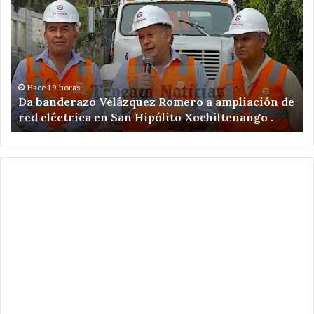
tres
en
acatzingo
por
excavaciones
ilegales
Hace 1 día
o Velázquez Romero a ampliación de
Detienen a tres
en
ca en San Hipólito Xochiltenango .
ilegales en zon
zona
arqueológica.