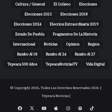
Cultura / General
El Coliseo
Elecciones
Elecciones 2015
Elecciones 2018
Elecciones 2024
Eleccion Extraordinaria 2019
Estado De Puebla
Fragmentos De La Historia
Internacional
Noticias
Opinion
Region
Rumbo Al 18
Rumbo Al 24
Rumbo Al 27
Tepeaca 500 Años
TepeacaNoticiasTV
Vida Digital
© Copyright 2026, Todos Los Derechos Reservados 2026 |
Tepeaca Noticias |
Facebook
X
YouTube
Apple
Instagram
Spotify
TikTok