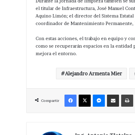
Durante la jornada de limpieza también se su
el titular de Infraestructura, José Manuel Cont
Aquino Limón; el director del Sistema Estata
coordinador de Mantenimiento Permanente, I
Con estas acciones, el trabajo en equipo y c
Ampliará
como se recuperarán espacios en la entidad p
edil
mejora el entorno.
de
Tepeaca
red
Alejandro Armenta Mier
eléctrica
Hace 2 días
en
Ampliará edil 
San
eléctrica en Sa
Facebook
X
Messenger
Compartir via Correo
Nicolás
Zoyapetlayoca 
Compartir
Zoyapetlayoca
.