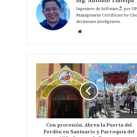
Ing. Antonio Tlatelpa
Ingeniero de Software
por UP
Management Certificate by Cis
decisiones inteligentes.
Website
Con
procesión,
Abren
la
Puerta
del
Perdón
en
Santuario
y
Con procesión, Abren la Puerta del
Parroquia
Perdón en Santuario y Parroquia del
del