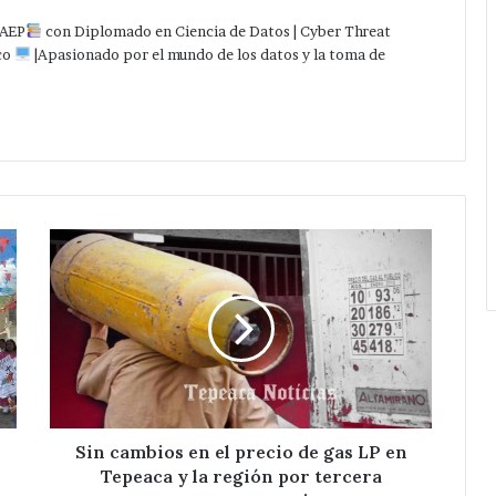
Red
AEP
con Diplomado en Ciencia de Datos | Cyber Threat
Eléctrica.
co
|Apasionado por el mundo de los datos y la toma de
Sin
cambios
en
el
precio
de
gas
LP
en
Tepeaca
Sin cambios en el precio de gas LP en
y
Tepeaca y la región por tercera
la