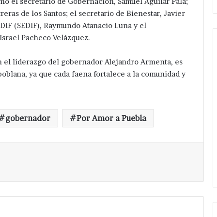
mó el secretario de Gobernación, Samuel Aguilar Pala;
reras de los Santos; el secretario de Bienestar, Javier
l DIF (SEDIF), Raymundo Atanacio Luna y el
srael Pacheco Velázquez.
on el liderazgo del gobernador Alejandro Armenta, es
Van
oblana, ya que cada faena fortalece a la comunidad y
por
más
servicios
en
Hace 8 horas
gobernador
Por Amor a Puebla
Guadalupe
Van por más servicios en
Calderón
de Tepeaca red
Guadalupe Calderón ; pone en
;
n Nicolás
marcha Velázquez Romero
Imprimir
pone
.
ampliación de Red Eléctrica.
en
marcha
Velázquez
Romero
ampliación
de