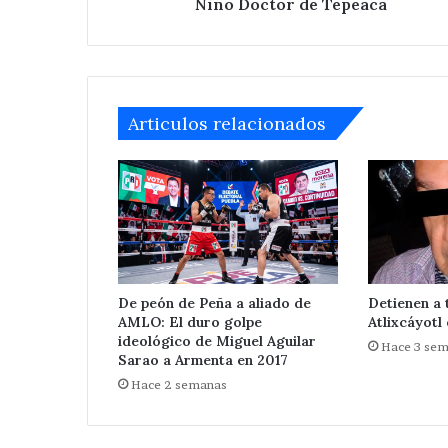
Niño Doctor de Tepeaca
Niño
Doctor
de
Tepeaca
Articulos relacionados
De peón de Peña a aliado de
Detienen a 
AMLO: El duro golpe
Atlixcáyotl
ideológico de Miguel Aguilar
Hace 3 se
Sarao a Armenta en 2017
Hace 2 semanas