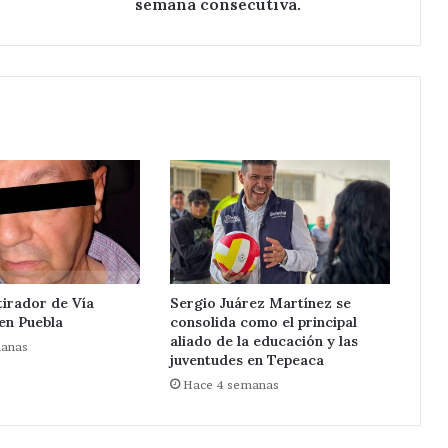
semana consecutiva.
región
por
tercera
semana
consecutiva.
tirador de Vía
Sergio Juárez Martínez se
 en Puebla
consolida como el principal
aliado de la educación y las
manas
juventudes en Tepeaca
Hace 4 semanas