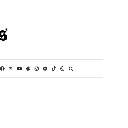
Facebook
X
YouTube
Apple
Instagram
Spotify
TikTok
Switch skin
Buscar