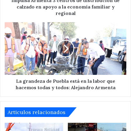
Impulsa Armenta 3 centros de distribución de
a
calzado en apoyo a la economía familiar y
la
regional
economía
familiar
La
y
grandeza
regional
de
Puebla
está
en
la
labor
que
hacemos
La grandeza de Puebla está en la labor que
todas
hacemos todas y todos: Alejandro Armenta
y
todos:
Alejandro
Armenta
Articulos relacionados