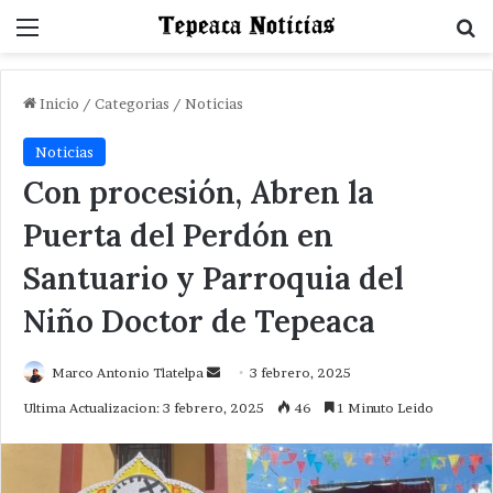
Menu
B
Inicio
/
Categorias
/
Noticias
Noticias
Con procesión, Abren la
Puerta del Perdón en
Santuario y Parroquia del
Niño Doctor de Tepeaca
Send
Marco Antonio Tlatelpa
3 febrero, 2025
an
Ultima Actualizacion: 3 febrero, 2025
46
1 Minuto Leido
email