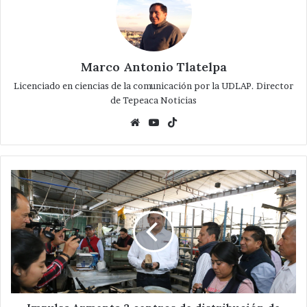
Marco Antonio Tlatelpa
Licenciado en ciencias de la comunicación por la UDLAP. Director
de Tepeaca Noticias
Website
YouTube
TikTok
Impulsa
Armenta
3
centros
de
distribución
de
calzado
en
apoyo