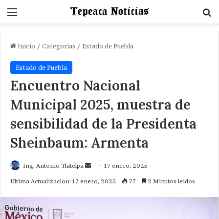
Menu
B
Inicio
/
Categorias
/
Estado de Puebla
Estado de Puebla
Encuentro Nacional
Municipal 2025, muestra de
sensibilidad de la Presidenta
Sheinbaum: Armenta
Send
Ing. Antonio Tlatelpa
17 enero, 2025
an
Ultima Actualizacion: 17 enero, 2025
77
2 Minutos leidos
email