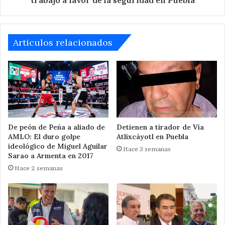
trabajo a favor de la seguridad en Puebla
seguridad
en
Puebla
Articulos relacionados
De peón de Peña a aliado de
Detienen a tirador de Vía
AMLO: El duro golpe
Atlixcáyotl en Puebla
ideológico de Miguel Aguilar
Hace 3 semanas
Sarao a Armenta en 2017
Hace 2 semanas