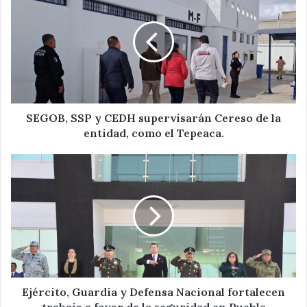
SSP
y
CEDH
supervisarán
Cereso
de
la
entidad,
como
SEGOB, SSP y CEDH supervisarán Cereso de la
el
entidad, como el Tepeaca.
Tepeaca.
Ejército,
Guardia
y
Defensa
Nacional
fortalecen
trabajo
a
favor
de
Ejército, Guardia y Defensa Nacional fortalecen
la