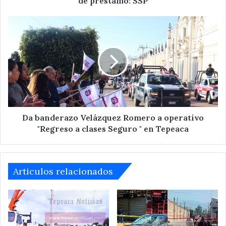
de préstamo: SSP
Da
banderazo
Velázquez
Romero
a
operativo
"Regreso
a
clases
Seguro
Da banderazo Velázquez Romero a operativo
"
"Regreso a clases Seguro " en Tepeaca
en
Tepeaca
Articulos relacionados