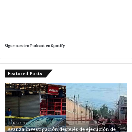
Sigue nuestro Podcast en Spotify
Featured Posts
Da
banderazo
Velázquez
Romero
a
ampliación
de
ión de
red
Hace 1 día