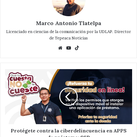
Marco Antonio Tlatelpa
Licenciado en ciencias de la comunicación por la UDLAP. Director
de Tepeaca Noticias
Website
YouTube
TikTok
Protégete
contra
la
ciberdelincuencia
en
APPS
de
préstamo:
SSP
Protégete contra la ciberdelincuencia en APPS