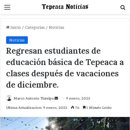
Menu
B
Inicio
/
Categorias
/
Noticias
Noticias
Regresan estudiantes de
educación básica de Tepeaca a
clases después de vacaciones
de diciembre.
Send
Marco Antonio Tlatelpa
9 enero, 2025
an
Ultima Actualizacion: 9 enero, 2025
76
1 Minuto Leido
email