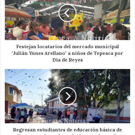
del
mercado
municipal
"Julián
Yunes
Arellano"
a
niños
Festejan locatarios del mercado municipal
de
"Julián Yunes Arellano" a niños de Tepeaca por
Tepeaca
Día de Reyes
por
Día
Regresan
de
estudiantes
Reyes
de
educación
básica
de
Tepeaca
a
clases
después
Regresan estudiantes de educación básica de
de