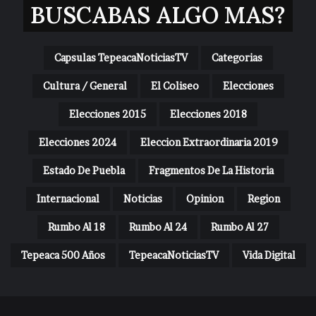
BUSCABAS ALGO MAS?
Capsulas TepeacaNoticiasTV
Categorias
Cultura / General
El Coliseo
Elecciones
Elecciones 2015
Elecciones 2018
Elecciones 2024
Eleccion Extraordinaria 2019
Estado De Puebla
Fragmentos De La Historia
Internacional
Noticias
Opinion
Region
Rumbo Al 18
Rumbo Al 24
Rumbo Al 27
Tepeaca 500 Años
TepeacaNoticiasTV
Vida Digital