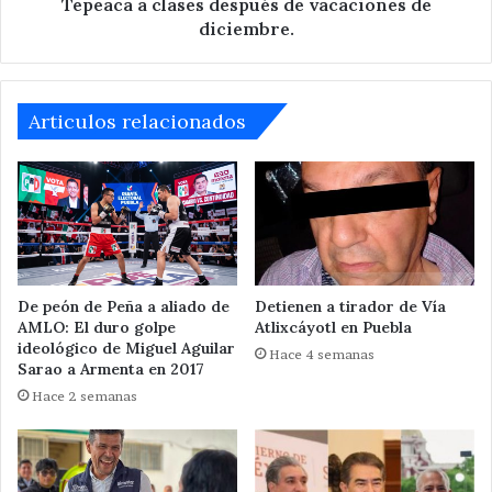
Tepeaca a clases después de vacaciones de
vacaciones
diciembre.
de
diciembre.
Articulos relacionados
De peón de Peña a aliado de
Detienen a tirador de Vía
AMLO: El duro golpe
Atlixcáyotl en Puebla
ideológico de Miguel Aguilar
Hace 4 semanas
Sarao a Armenta en 2017
Hace 2 semanas