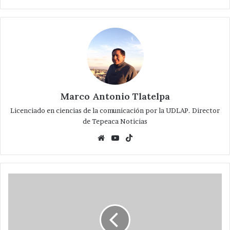
Marco Antonio Tlatelpa
Licenciado en ciencias de la comunicación por la UDLAP. Director
de Tepeaca Noticias
Website
YouTube
TikTok
Alista
SEDIF
860
refugios
temporales