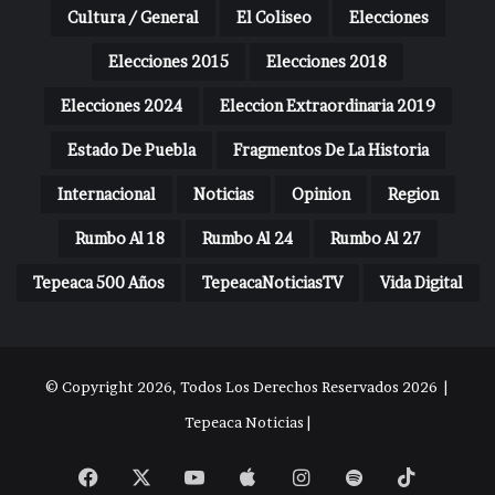
Cultura / General
El Coliseo
Elecciones
Elecciones 2015
Elecciones 2018
Elecciones 2024
Eleccion Extraordinaria 2019
Estado De Puebla
Fragmentos De La Historia
Internacional
Noticias
Opinion
Region
Rumbo Al 18
Rumbo Al 24
Rumbo Al 27
Tepeaca 500 Años
TepeacaNoticiasTV
Vida Digital
© Copyright 2026, Todos Los Derechos Reservados 2026 |
Tepeaca Noticias |
Facebook
X
YouTube
Apple
Instagram
Spotify
TikTok