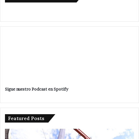
Sigue nuestro Podcast en Spotify
Featured Posts
Pone
Va
en
po