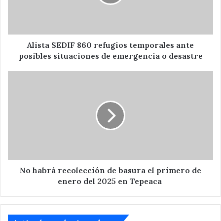
ante
posibles
situaciones
de
emergencia
Alista SEDIF 860 refugios temporales ante
o
posibles situaciones de emergencia o desastre
desastre
No
habrá
recolección
de
basura
el
primero
de
enero
del
No habrá recolección de basura el primero de
2025
enero del 2025 en Tepeaca
en
Tepeaca