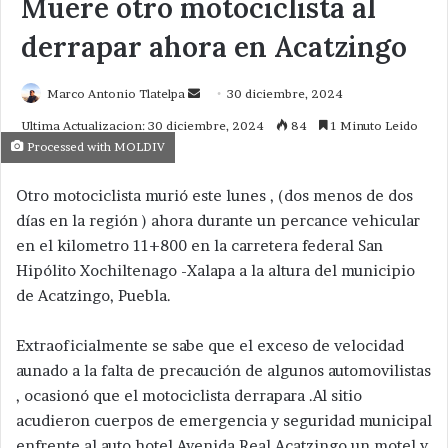
Muere otro motociclista al
derrapar ahora en Acatzingo
Send
Marco Antonio Tlatelpa
30 diciembre, 2024
an
Ultima Actualizacion: 30 diciembre, 2024
84
1 Minuto Leido
email
Processed with MOLDIV
Otro motociclista murió este lunes , (dos menos de dos
días en la región ) ahora durante un percance vehicular
en el kilometro 11+800 en la carretera federal San
Hipólito Xochiltenago -Xalapa a la altura del municipio
de Acatzingo, Puebla.
Extraoficialmente se sabe que el exceso de velocidad
aunado a la falta de precaución de algunos automovilistas
, ocasionó que el motociclista derrapara .Al sitio
acudieron cuerpos de emergencia y seguridad municipal
enfrente al auto hotel Avenida Real Acatzingo un motel y