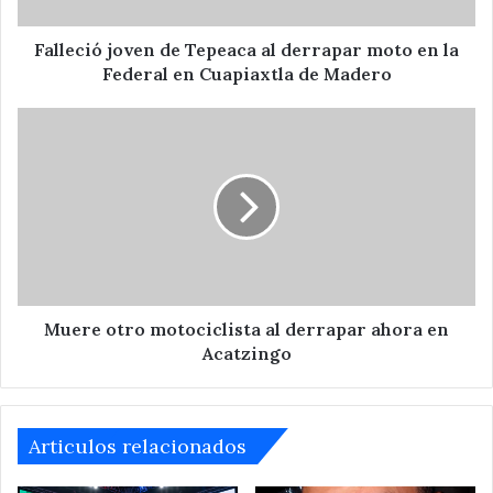
en
la
Federal
Falleció joven de Tepeaca al derrapar moto en la
en
Federal en Cuapiaxtla de Madero
Cuapiaxtla
de
Muere
Madero
otro
motociclista
al
derrapar
ahora
en
Acatzingo
Muere otro motociclista al derrapar ahora en
Acatzingo
Articulos relacionados