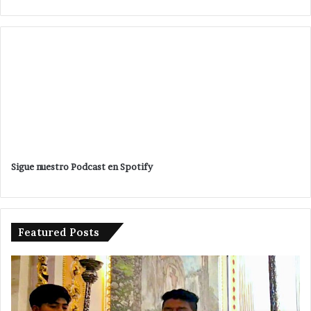
Sigue nuestro Podcast en Spotify
Featured Posts
Sin
variación
en
precio