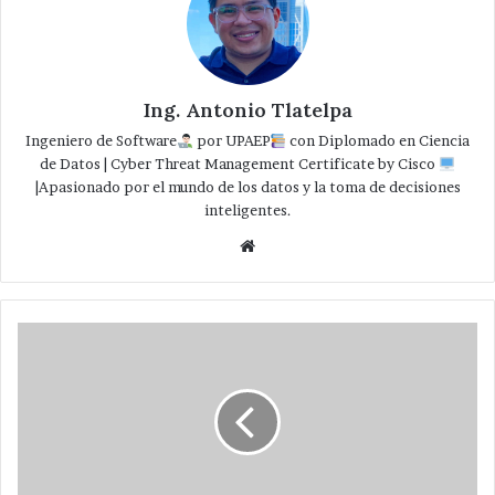
Ing. Antonio Tlatelpa
Ingeniero de Software
por UPAEP
con Diplomado en Ciencia
de Datos | Cyber Threat Management Certificate by Cisco
|Apasionado por el mundo de los datos y la toma de decisiones
inteligentes.
Website
Falleció
joven
de
Tepeaca
al
derrapar
moto