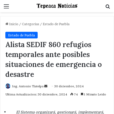
Menu
B
Inicio
/
Categorias
/
Estado de Puebla
Estado de Puebla
Alista SEDIF 860 refugios
temporales ante posibles
situaciones de emergencia o
desastre
Send
Ing. Antonio Tlatelpa
30 diciembre, 2024
an
Ultima Actualizacion: 30 diciembre, 2024
74
1 Minuto Leido
email
•
El Sistema organizará, gestionará, implementará,