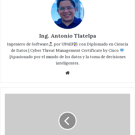
Ing. Antonio Tlatelpa
Ingeniero de Software
por UPAEP
con Diplomado en Ciencia
de Datos | Cyber Threat Management Certificate by Cisco
|Apasionado por el mundo de los datos y la toma de decisiones
inteligentes.
Website
Con
impartición
de
ceniza
en
parroquias
,