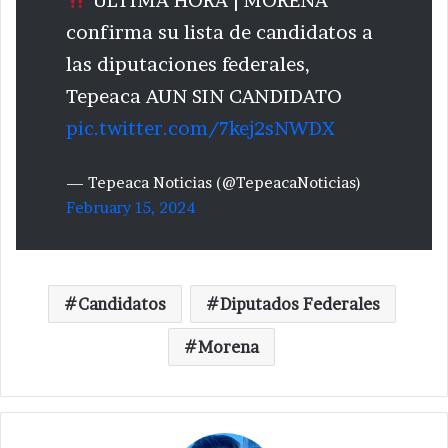
ÚLTIMA HORA | MORENA
confirma su lista de candidatos a
las diputaciones federales,
Tepeaca AUN SIN CANDIDATO
pic.twitter.com/7kej2sNWDX
— Tepeaca Noticias (@TepeacaNoticias)
February 15, 2024
Candidatos
Diputados Federales
Morena