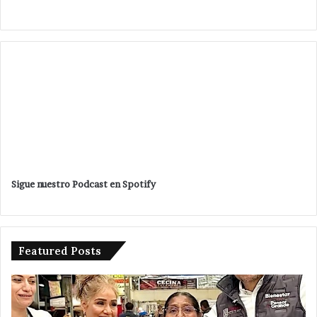
Sigue nuestro Podcast en Spotify
Featured Posts
Pone
V
en
p
marcha
m