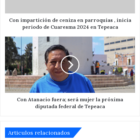
inicia
periodo
de
Con impartición de ceniza en parroquias , inicia
Cuaresma
periodo de Cuaresma 2024 en Tepeaca
2024
en
Con
Tepeaca
Atanacio
fuera;
será
mujer
la
próxima
diputada
federal
de
Con Atanacio fuera; será mujer la próxima
Tepeaca
diputada federal de Tepeaca
Articulos relacionados