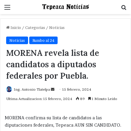
Menu
B
Inicio
/
Categorias
/
Noticias
Noticias
Rumbo al 24
MORENA revela lista de
candidatos a diputados
federales por Puebla.
Send
Ing. Antonio Tlatelpa
15 febrero, 2024
an
Ultima Actualizacion: 15 febrero, 2024
89
1 Minuto Leido
email
MORENA confirma su lista de candidatos a las
diputaciones federales, Tepeaca AUN SIN CANDIDATO.