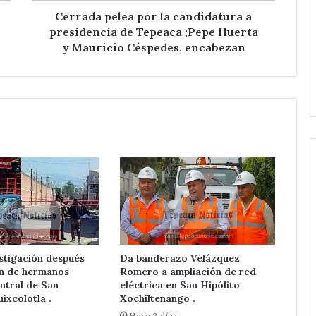
;Pepe
Cerrada pelea por la candidatura a
Huerta
presidencia de Tepeaca ;Pepe Huerta
y
y Mauricio Céspedes, encabezan
Mauricio
Céspedes,
encabezan
Van
por
más
servicios
stigación después
Da banderazo Velázquez
en
Hace 22 horas
ón de hermanos
Romero a ampliación de red
Guadalupe
Van por más servicios en
ntral de San
eléctrica en San Hipólito
Calderón
de Tepeaca red
Guadalupe Calderón ; pone en
ixcolotla .
Xochiltenango .
;
n Nicolás
marcha Velázquez Romero
s
Hace 2 días