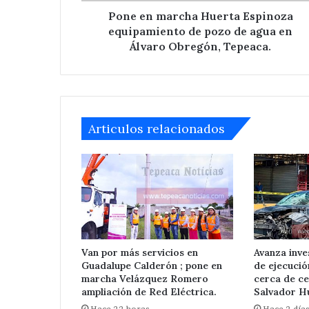
agua
Pone en marcha Huerta Espinoza
en
equipamiento de pozo de agua en
Álvaro
Álvaro Obregón, Tepeaca.
Obregón,
Tepeaca.
Articulos relacionados
Ampliará
edil
de
Tepeaca
Van por más servicios en
Avanza inve
red
Guadalupe Calderón ; pone en
de ejecuci
eléctrica
Hace 3 días
marcha Velázquez Romero
cerca de ce
en
Ampliará edil 
ampliación de Red Eléctrica.
Salvador Hu
San
eléctrica en Sa
Hace 22 horas
Hace 2 día