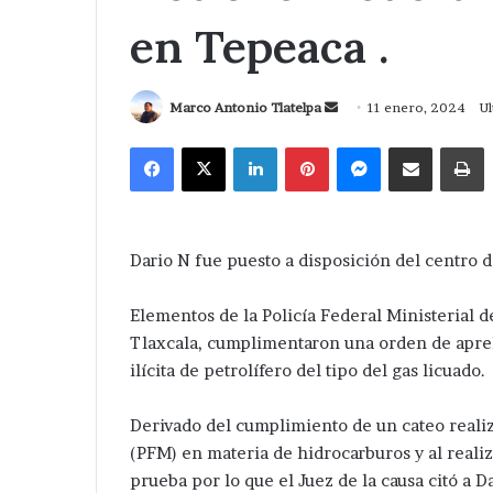
en Tepeaca .
Send
Marco Antonio Tlatelpa
11 enero, 2024
Ul
an
Facebook
X
LinkedIn
Pinterest
Messenger
Compartir via Correo
I
email
Dario N fue puesto a disposición del centro d
Elementos de la Policía Federal Ministerial d
Tlaxcala, cumplimentaron una orden de apreh
ilícita de petrolífero del tipo del gas licuado.
Derivado del cumplimiento de un cateo realiz
(PFM) en materia de hidrocarburos y al realiz
prueba por lo que el Juez de la causa citó a D