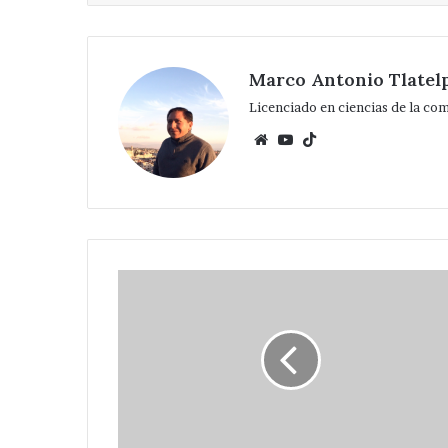
Marco Antonio Tlatel
Licenciado en ciencias de la co
Website
YouTube
TikTok
Pone
en
marcha
Huerta
Espinoza
equipamiento
de
pozo
de