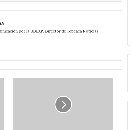
pa
municación por la UDLAP. Director de Tepeaca Noticias
Cerrada
pelea
por
la
candidatura
a
presidencia
de
Tepeaca