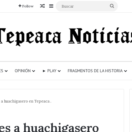
Articulo aleatorio
Sidebar
Buscar
Follow
ES
OPINIÓN
► PLAY
FRAGMENTOS DE LA HISTORIA
 a huachigasero en Tepeaca .
es a huachigasero