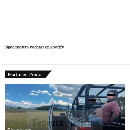
Sigue nuestro Podcast en Spotify
Featured Posts
Ampliará
edil
de
Tepeaca
red
eléctrica
en
San
Hace 21 horas