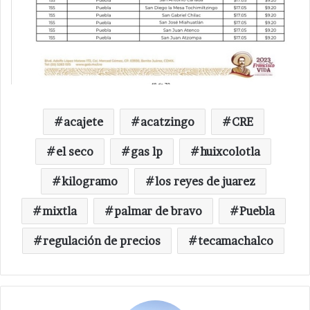
acajete
acatzingo
CRE
el seco
gas lp
huixcolotla
kilogramo
los reyes de juarez
mixtla
palmar de bravo
Puebla
regulación de precios
tecamachalco