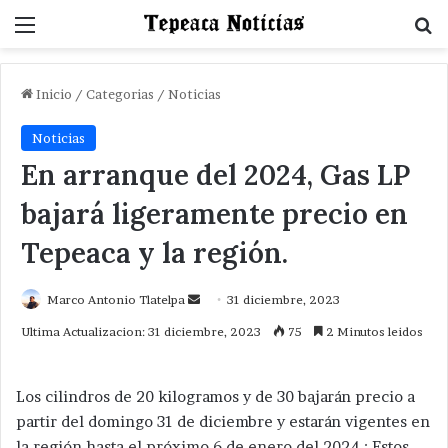
Menu
B
Inicio
/
Categorias
/
Noticias
Noticias
En arranque del 2024, Gas LP
bajará ligeramente precio en
Tepeaca y la región.
Send
Marco Antonio Tlatelpa
31 diciembre, 2023
an
Ultima Actualizacion: 31 diciembre, 2023
75
2 Minutos leidos
email
Los cilindros de 20 kilogramos y de 30 bajarán precio a
partir del domingo 31 de diciembre y estarán vigentes en
la región hasta el próximo 6 de enero del 2024 ; Estos