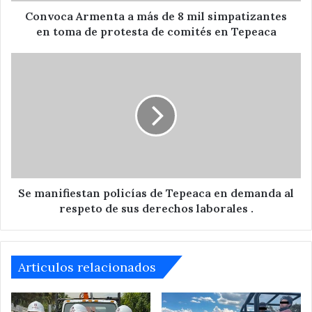
toma
Convoca Armenta a más de 8 mil simpatizantes
de
en toma de protesta de comités en Tepeaca
protesta
de
Se
comités
manifiestan
en
policías
Tepeaca
de
Tepeaca
en
demanda
al
respeto
de
Se manifiestan policías de Tepeaca en demanda al
sus
respeto de sus derechos laborales .
derechos
laborales
.
Articulos relacionados