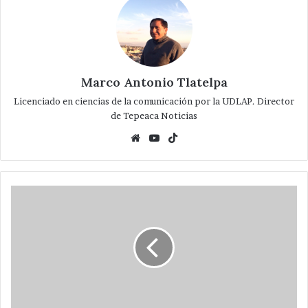
Marco Antonio Tlatelpa
Licenciado en ciencias de la comunicación por la UDLAP. Director
de Tepeaca Noticias
Website
YouTube
TikTok
Convoca
Armenta
a
más
de
8
mil
simpatizantes
en