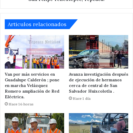
Tenextepec,
Tepeaca.
Articulos relacionados
Van por más servicios en
Avanza investigación después
Guadalupe Calderón ; pone
de ejecución de hermanos
en marcha Velázquez
cerca de central de San
Romero ampliación de Red
Salvador Huixcolotla .
Eléctrica.
Hace 1 día
Hace 16 horas