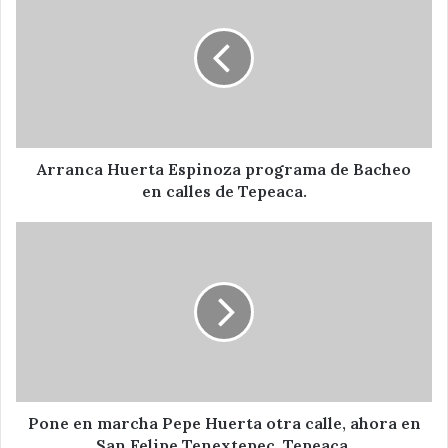
Espinoza
programa
de
Bacheo
en
calles
de
Tepeaca.
Arranca Huerta Espinoza programa de Bacheo
en calles de Tepeaca.
Pone
en
marcha
Pepe
Huerta
otra
calle,
ahora
en
San
Pone en marcha Pepe Huerta otra calle, ahora en
Felipe
San Felipe Tenextepec, Tepeaca.