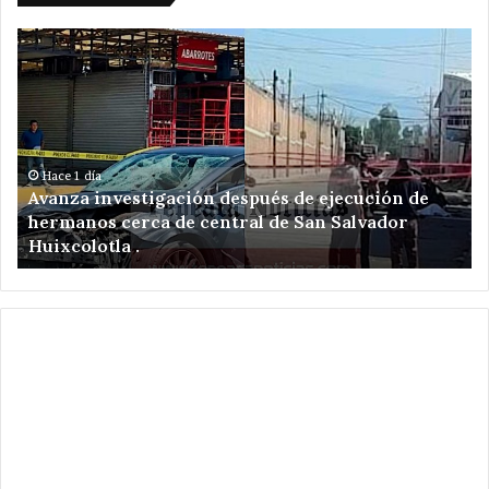
Avanza
Da
investigación
ba
después
Ve
de
Ro
ejecución
a
de
am
hermanos
de
Hace 1 día
Avanza investigación después de ejecución de
cerca
re
hermanos cerca de central de San Salvador
de
el
Huixcolotla .
central
en
de
Sa
San
Hi
Salvador
Xo
Huixcolotla
.
.