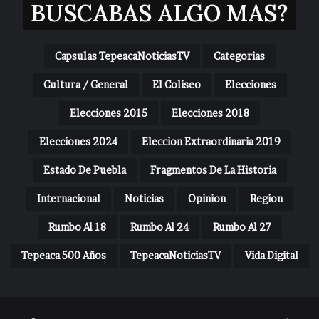
BUSCABAS ALGO MAS?
Capsulas TepeacaNoticiasTV
Categorias
Cultura / General
El Coliseo
Elecciones
Elecciones 2015
Elecciones 2018
Elecciones 2024
Eleccion Extraordinaria 2019
Estado De Puebla
Fragmentos De La Historia
Internacional
Noticias
Opinion
Region
Rumbo Al 18
Rumbo Al 24
Rumbo Al 27
Tepeaca 500 Años
TepeacaNoticiasTV
Vida Digital