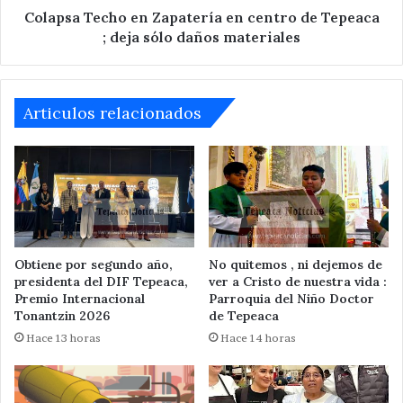
deja
Colapsa Techo en Zapatería en centro de Tepeaca
sólo
; deja sólo daños materiales
daños
materiales
Articulos relacionados
Obtiene por segundo año,
No quitemos , ni dejemos de
presidenta del DIF Tepeaca,
ver a Cristo de nuestra vida :
Premio Internacional
Parroquia del Niño Doctor
Tonantzin 2026
de Tepeaca
Hace 13 horas
Hace 14 horas