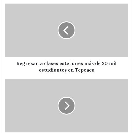
Regresan
a
clases
este
lunes
más
de
20
mil
estudiantes
Regresan a clases este lunes más de 20 mil
en
estudiantes en Tepeaca
Tepeaca
Colapsa
Techo
en
Zapatería
en
centro
de
Tepeaca
;