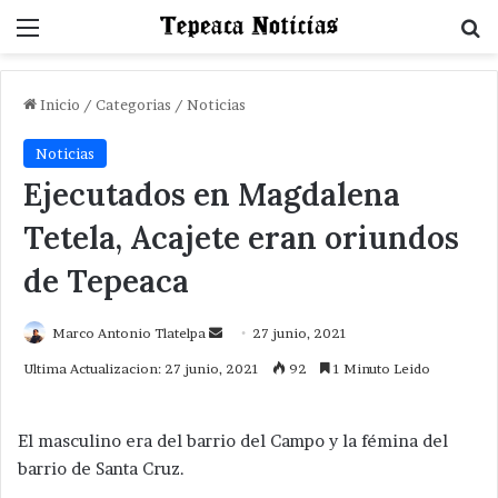
Menu
B
Inicio
/
Categorias
/
Noticias
Noticias
Ejecutados en Magdalena
Tetela, Acajete eran oriundos
de Tepeaca
Send
Marco Antonio Tlatelpa
27 junio, 2021
an
Ultima Actualizacion: 27 junio, 2021
92
1 Minuto Leido
email
El masculino era del barrio del Campo y la fémina del
barrio de Santa Cruz.