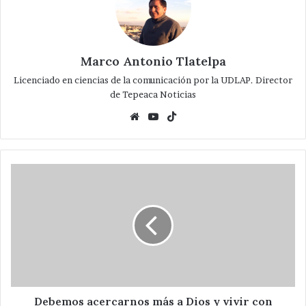
Marco Antonio Tlatelpa
Licenciado en ciencias de la comunicación por la UDLAP. Director
de Tepeaca Noticias
Website
YouTube
TikTok
Debemos
acercarnos
más
a
Dios
y
vivir
con
firmeza
nuestra
Debemos acercarnos más a Dios y vivir con