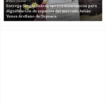
dignificación
ki
Hace 3 horas
Entrega Sergio Juárez apoyos económicos para
de
de
dignificación de espacios del mercado Julián
espacios
am
Yunes Arellano de Tepeaca.
del
de
mercado
Re
Julián
el
Yunes
en
Arellano
Ca
de
Pu
Tepeaca.
.