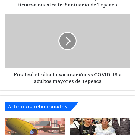
fe:
firmeza nuestra fe: Santuario de Tepeaca
Santuario
de
Finalizó
Tepeaca
el
sábado
vacunación
vs
COVID-
19
a
adultos
mayores
Finalizó el sábado vacunación vs COVID-19 a
de
adultos mayores de Tepeaca
Tepeaca
Articulos relacionados