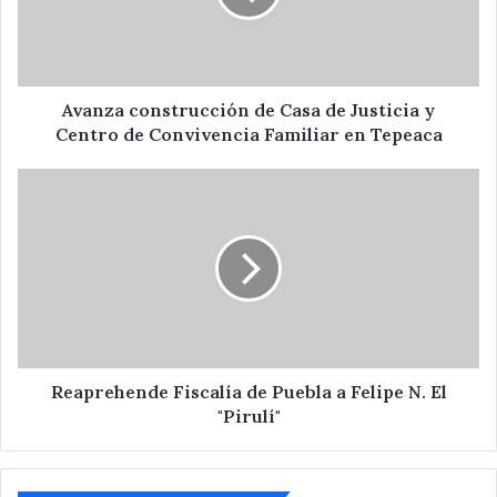
Justicia
y
Centro
de
Convivencia
Avanza construcción de Casa de Justicia y
Familiar
Centro de Convivencia Familiar en Tepeaca
en
Tepeaca
Reaprehende
Fiscalía
de
Puebla
a
Felipe
N.
El
"Pirulí"
Reaprehende Fiscalía de Puebla a Felipe N. El
"Pirulí"