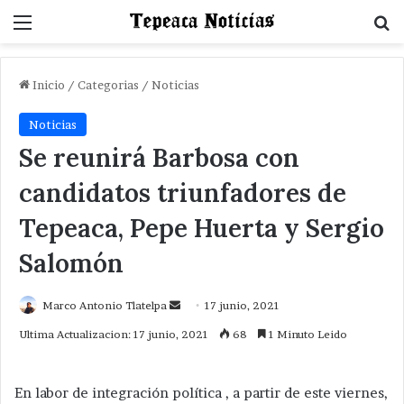
Menu
B
Inicio
/
Categorias
/
Noticias
Noticias
Se reunirá Barbosa con
candidatos triunfadores de
Tepeaca, Pepe Huerta y Sergio
Salomón
Send
Marco Antonio Tlatelpa
17 junio, 2021
an
Ultima Actualizacion: 17 junio, 2021
68
1 Minuto Leido
email
En labor de integración política , a partir de este viernes,