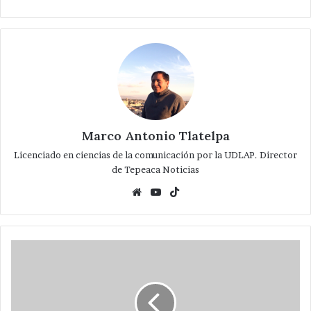
Marco Antonio Tlatelpa
Licenciado en ciencias de la comunicación por la UDLAP. Director
de Tepeaca Noticias
Website
YouTube
TikTok
Avanza
construcción
de
Casa
de