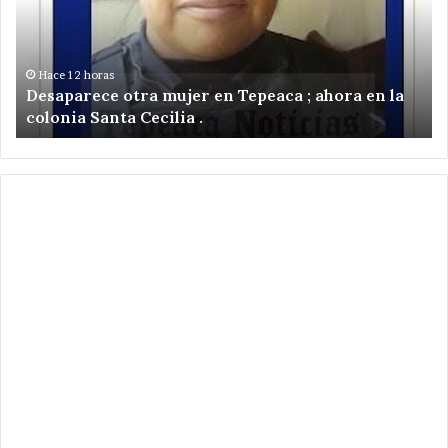
Tepeaca
tr
;
pu
ahora
,
en
ci
Hace 12 horas
Desaparece otra mujer en Tepeaca ; ahora en la
la
el
colonia Santa Cecilia .
colonia
ce
Santa
de
Cecilia
Sa
.
Ni
Zo
,
Te