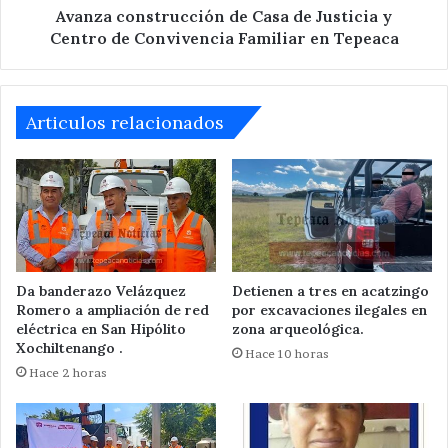
Convivencia
Avanza construcción de Casa de Justicia y
Familiar
Centro de Convivencia Familiar en Tepeaca
en
Tepeaca
Articulos relacionados
Da banderazo Velázquez
Detienen a tres en acatzingo
Romero a ampliación de red
por excavaciones ilegales en
eléctrica en San Hipólito
zona arqueológica.
Xochiltenango .
Hace 10 horas
Hace 2 horas