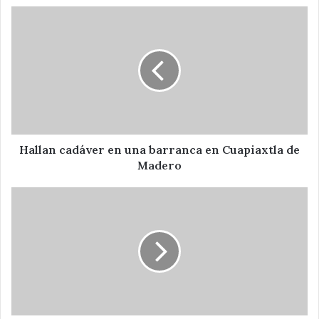
Hallan
cadáver
en
una
barranca
en
Cuapiaxtla
de
Madero
Hallan cadáver en una barranca en Cuapiaxtla de
Madero
Avanza
construcción
de
Casa
de
Justicia
y
Centro
de