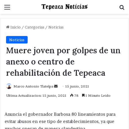
Menu
B
Inicio
/
Categorias
/
Noticias
Noticias
Muere joven por golpes de un
anexo o centro de
rehabilitación de Tepeaca
Send
Marco Antonio Tlatelpa
15 junio, 2021
an
Ultima Actualizacion: 15 junio, 2021
78
1 Minuto Leido
email
Anuncia el gobernador Barbosa 80 lineamientos para
evitar abusos en ese tipo de establecimientos, ya que
muchos operan de manera clandestina