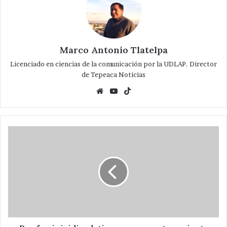
Marco Antonio Tlatelpa
Licenciado en ciencias de la comunicación por la UDLAP. Director
de Tepeaca Noticias
Website
YouTube
TikTok
Por
feminicidio,
detienen
a
presunto
pariente
del
edil
de
Acajete