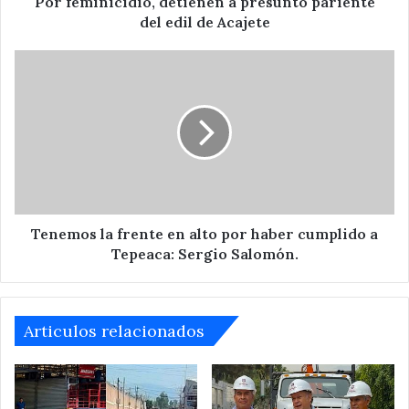
Por feminicidio, detienen a presunto pariente
del edil de Acajete
Tenemos
la
frente
en
alto
por
haber
cumplido
a
Tepeaca:
Tenemos la frente en alto por haber cumplido a
Sergio
Tepeaca: Sergio Salomón.
Salomón.
Articulos relacionados