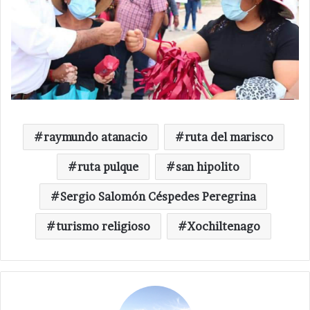
raymundo atanacio
ruta del marisco
ruta pulque
san hipolito
Sergio Salomón Céspedes Peregrina
turismo religioso
Xochiltenago