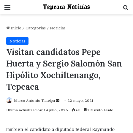
Menu
B
Inicio
/
Categorias
/
Noticias
Noticias
Visitan candidatos Pepe
Huerta y Sergio Salomón San
Hipólito Xochiltenango,
Tepeaca
Send
Marco Antonio Tlatelpa
22 mayo, 2021
an
Ultima Actualizacion: 14 julio, 2026
63
1 Minuto Leido
email
También el candidato a diputado federal Raymundo