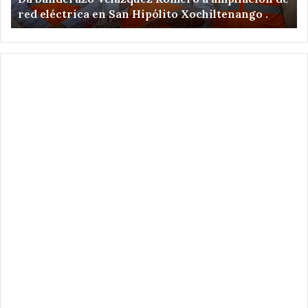
red eléctrica en San Hipólito Xochiltenango .
en
zo
San
ar
Hipólito
Xochiltenango
.