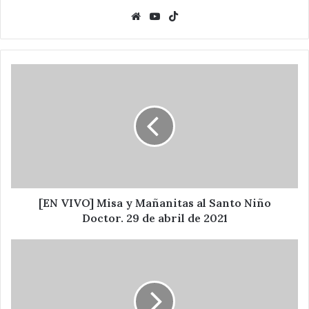
Website
YouTube
TikTok
[EN
VIVO]
Misa
y
Mañanitas
al
Santo
Niño
Doctor.
29
[EN VIVO] Misa y Mañanitas al Santo Niño
de
Doctor. 29 de abril de 2021
abril
de
Reactivación
2021
económica
promete
Raymundo
Atanacio