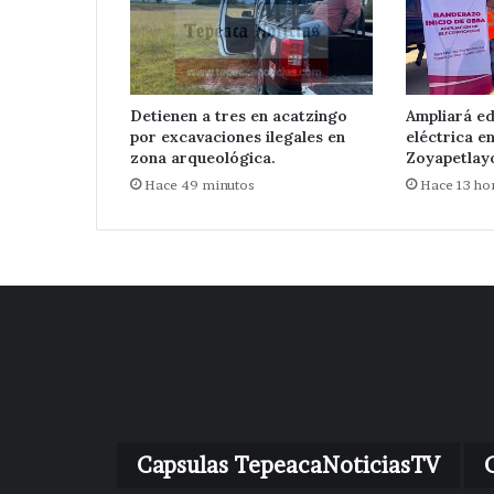
Detienen a tres en acatzingo
Ampliará ed
por excavaciones ilegales en
eléctrica e
zona arqueológica.
Zoyapetlayo
Hace 49 minutos
Hace 13 ho
Capsulas TepeacaNoticiasTV