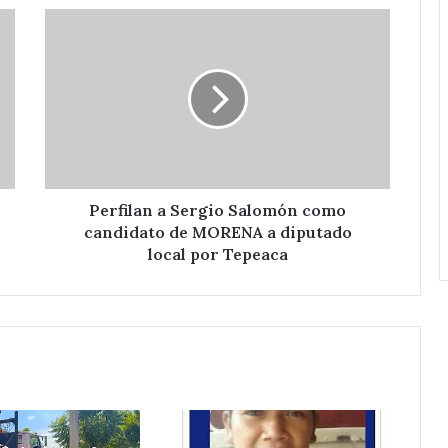
Perfilan
a
Sergio
Salomón
como
candidato
de
MORENA
a
diputado
Perfilan a Sergio Salomón como
local
candidato de MORENA a diputado
por
local por Tepeaca
Tepeaca