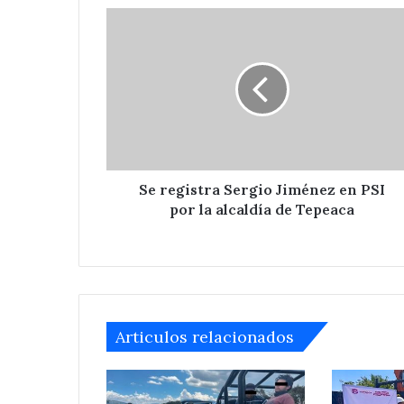
Se
registra
Sergio
Jiménez
en
PSI
por
la
alcaldía
de
Se registra Sergio Jiménez en PSI
Tepeaca
por la alcaldía de Tepeaca
Articulos relacionados