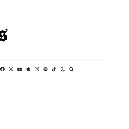
Facebook
X
YouTube
Apple
Instagram
Spotify
TikTok
Switch skin
Buscar