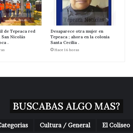
il de Tepeaca red
Desaparece otra mujer en
n San Nicolás
Tepeaca ; ahora en la colonia
ca .
Santa Cecilia .
ras
Hace 16 horas
BUSCABAS ALGO MAS?
Categorias
Cultura / General
El Coliseo