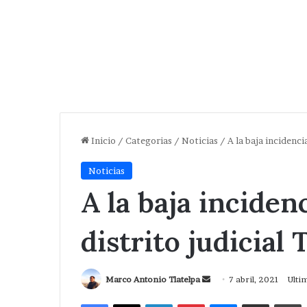
Inicio
/
Categorias
/
Noticias
/
A la baja incidenci
Noticias
A la baja inciden
distrito judicial
Send
Marco Antonio Tlatelpa
7 abril, 2021
Ultim
an
Facebook
X
LinkedIn
Pinterest
Messenger
Compartir via Correo
I