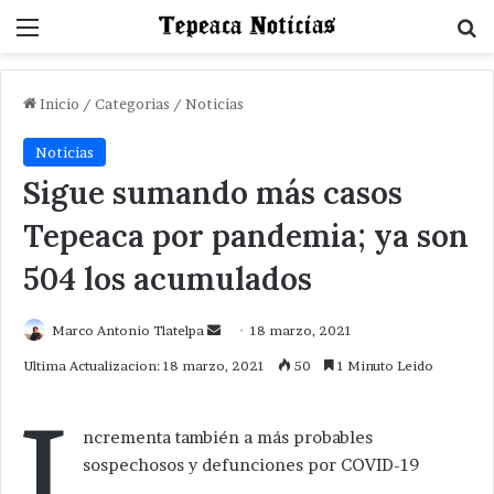
Menu
B
Inicio
/
Categorias
/
Noticias
Noticias
Sigue sumando más casos
Tepeaca por pandemia; ya son
504 los acumulados
Send
Marco Antonio Tlatelpa
18 marzo, 2021
an
Ultima Actualizacion: 18 marzo, 2021
50
1 Minuto Leido
email
i
ncrementa también a más probables
sospechosos y defunciones por COVID-19