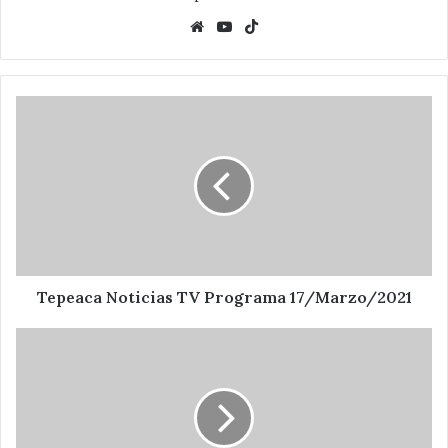
Website
YouTube
TikTok
Tepeaca
Noticias
TV
Programa
17/Marzo/2021
Tepeaca Noticias TV Programa 17/Marzo/2021
Rescatan
a
48
migrantes
en
Santa