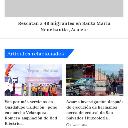
María
Nenetzintla
,
Acajete
Rescatan a 48 migrantes en Santa María
Nenetzintla , Acajete
Articulos relacionados
Van por más servicios en
Avanza investigación después
Guadalupe Calderón ; pone
de ejecución de hermanos
en marcha Velázquez
cerca de central de San
Romero ampliación de Red
Salvador Huixcolotla .
Eléctrica.
Hace 1 día