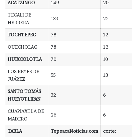
ACATZINGO
149
20
TECALI DE
133
22
HERRERA
TOCHTEPEC
78
12
QUECHOLAC
78
12
HUIXCOLOTLA
70
10
LOS REYES DE
55
13
JUÁRE
Z
SANTO TOMÁS
32
6
HUEYOTLIPAN
CUAPIAXTLA DE
26
6
MADERO
TABLA
TepeacaNoticias.com
corte: