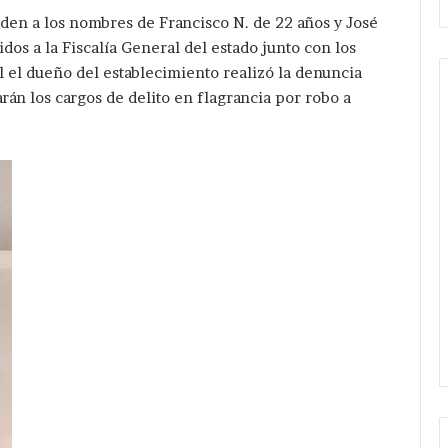
en a los nombres de Francisco N. de 22 años y José
dos a la Fiscalía General del estado junto con los
al el dueño del establecimiento realizó la denuncia
rán los cargos de delito en flagrancia por robo a
Pone
Van
en
por
marcha
más
Velazquez
servicios
Romero
en
Hace 2 horas
Hace 1 día
un
Guadalupe
Pone en marcha Velazquez
Van por 
kilómetro
Calderón
o
Romero un kilómetro de
Guadalup
de
;
n
ampliación de Red eléctrica en
marcha 
ampliación
pone
Candelaria Purificación .
ampliació
de
en
Red
marcha
eléctrica
Velázquez
en
Romero
Candelaria
ampliación
Purificación
de