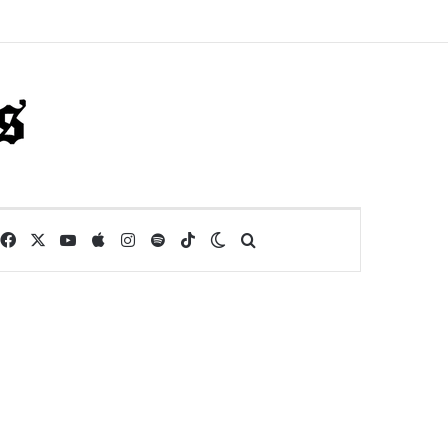
Facebook
X
YouTube
Apple
Instagram
Spotify
TikTok
Switch skin
Buscar