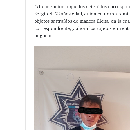
Cabe mencionar que los detenidos correspond
Sergio N. 23 años edad, quienes fueron remiti
objetos sustraídos de manera ilícita, en la cu
correspondiente, y ahora los sujetos enfrenta
negocio.
Detienen
a
tres
en
acatzingo
por
Hace 2 días
excavaciones
Detienen a tres en acatzing
ilegales
por excavaciones ilegales e
en
zona arqueológica.
zona
arqueológica.