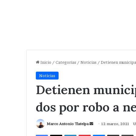
Inicio
/
Categorias
/
Noticias
/
Detienen municipa
Noticias
Detienen municip
dos por robo a n
Send
Marco Antonio Tlatelpa
12 marzo, 2021
U
an
Facebook
X
LinkedIn
Pinterest
Messenger
Compartir via Correo
I