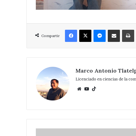
Facebook
X
Messenger
Compartir via Correo
Compartir
Marco Antonio Tlatel
Licenciado en ciencias de la co
Website
YouTube
TikTok
Elefante