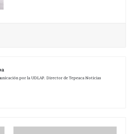
Imprimir
pa
municación por la UDLAP. Director de Tepeaca Noticias
Anuncia