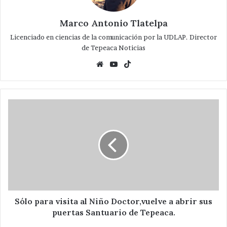
Marco Antonio Tlatelpa
Licenciado en ciencias de la comunicación por la UDLAP. Director
de Tepeaca Noticias
Website
YouTube
TikTok
Sólo
para
visita
al
Niño
Doctor,vuelve
a
abrir
sus
puertas
Sólo para visita al Niño Doctor,vuelve a abrir sus
Santuario
puertas Santuario de Tepeaca.
de