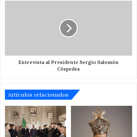
Tepeaca.
Entrevista
al
Presidente
Sergio
Salomón
Céspedes
Entrevista al Presidente Sergio Salomón
Céspedes
Articulos relacionados