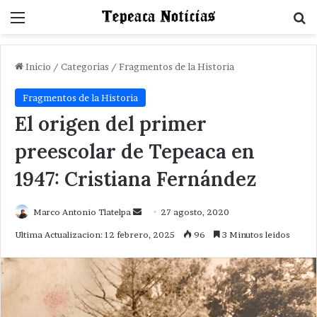
Menu
B
Inicio
/
Categorias
/
Fragmentos de la Historia
Fragmentos de la Historia
El origen del primer
preescolar de Tepeaca en
1947: Cristiana Fernández
Send
Marco Antonio Tlatelpa
27 agosto, 2020
an
Ultima Actualizacion: 12 febrero, 2025
96
3 Minutos leidos
email