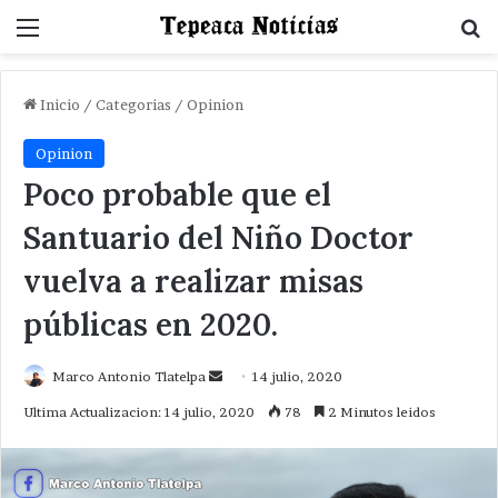
Menu
B
Inicio
/
Categorias
/
Opinion
Opinion
Poco probable que el
Santuario del Niño Doctor
vuelva a realizar misas
públicas en 2020.
Send
Marco Antonio Tlatelpa
14 julio, 2020
an
Ultima Actualizacion: 14 julio, 2020
78
2 Minutos leidos
email