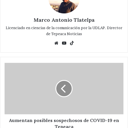
Marco Antonio Tlatelpa
Licenciado en ciencias de la comunicación por la UDLAP. Director
de Tepeaca Noticias
Website
YouTube
TikTok
Aumentan
posibles
sospechosos
de
COVID-
19
en
Tepeaca
Aumentan posibles sospechosos de COVID-19 en
Tepeaca