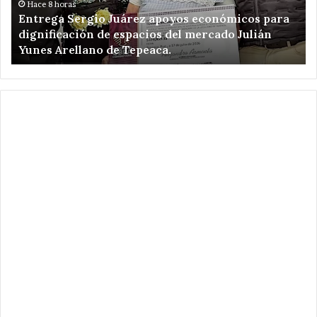
nificación
kilómetr
Hace 8 horas
Hace 
ntrega Sergio Juárez apoyos económicos para
Pone 
de
ignificación de espacios del mercado Julián
de am
acios
ampliaci
unes Arellano de Tepeaca.
Purif
de
cado
Red
án
eléctrica
es
en
llano
Candelar
Purifica
eaca.
.