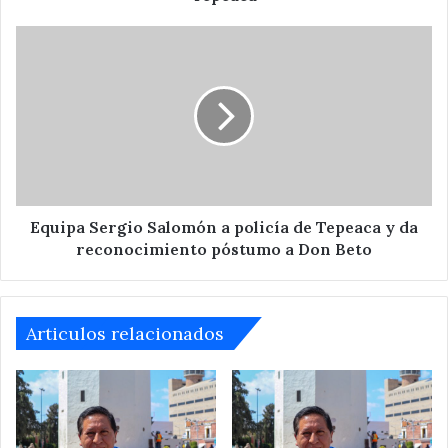
Equipa
Sergio
Salomón
a
policía
de
Tepeaca
y
da
reconocimiento
Equipa Sergio Salomón a policía de Tepeaca y da
póstumo
reconocimiento póstumo a Don Beto
a
Don
Beto
Articulos relacionados