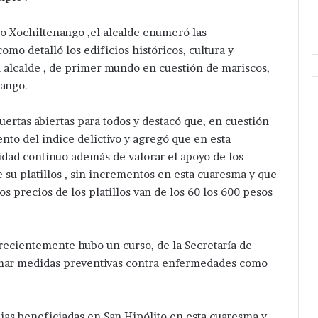
el
Tepeaca
centro
o Xochiltenango ,el alcalde enumeró las
de
San
omo detalló los edificios históricos, cultura y
Nicolás
al alcalde , de primer mundo en cuestión de mariscos,
Zoyapetlayoca
nango.
,
Tepeaca
uertas abiertas para todos y destacó que, en cuestión
nto del indice delictivo y agregó que en esta
idad continuo además de valorar el apoyo de los
 su platillos , sin incrementos en esta cuaresma y que
s precios de los platillos van de los 60 los 600 pesos
 recientemente hubo un curso, de la Secretaría de
tomar medidas preventivas contra enfermedades como
lias beneficiadas en San Hipólito en esta cuaresma y