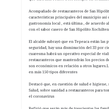
icolás
la
Zoyapetlayoca .
Santa Cecilia .
Zoyapetlayoca
colonia
Acompañado de restauranteros de San Hipólit
Santa
Cecilia
características principales del municipio así c
.
gastronomía local , está última , de acuerdo 
con el sabor casero de San Hipólito Xochilte
El alcalde subrayó que en Tepeaca están las p
seguridad, hay una disminución del 33 por cie
cuaresma habrá un operativo especial de vial
restauranteros que mantendrán los precios de
son económicos en relación a otros lugares.Lo
en más 150 tipos diferentes
Destacó que, en cuestión de salud e higiene,
Salud, sobre sanidad a restauranteros para 
el coronavirus
Refirió que serán más de trescientas las fami