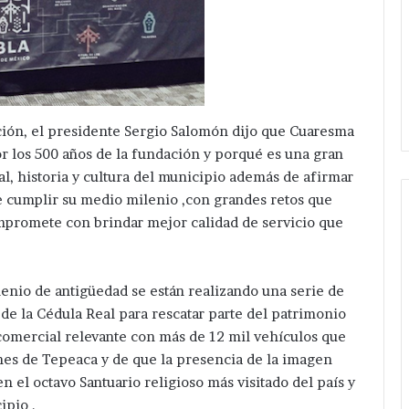
ión, el presidente Sergio Salomón dijo que Cuaresma
r los 500 años de la fundación y porqué es una gran
l, historia y cultura del municipio además de afirmar
e cumplir su medio milenio ,con grandes retos que
ompromete con brindar mejor calidad de servicio que
Por
ruta
lenio de antigüedad se están realizando una serie de
ilegal
de la Cédula Real para rescatar parte del patrimonio
de
comercial relevante con más de 12 mil vehículos que
transporte
Hace 1 día
publico
rnes de Tepeaca y de que la presencia de la imagen
Por ruta ilegal de transporte
,
n el octavo Santuario religioso más visitado del país y
a mujer en
publico , cierran el centro de
cierran
ipio .
 en la colonia
San Nicolás Zoyapetlayoca ,