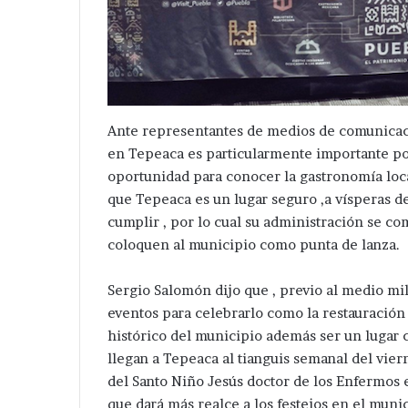
Ante representantes de medios de comunicac
en Tepeaca es particularmente importante po
oportunidad para conocer la gastronomía loca
que Tepeaca es un lugar seguro ,a vísperas d
cumplir , por lo cual su administración se c
coloquen al municipio como punta de lanza.
Ampliará
Desaparece
dil
otra
Sergio Salomón dijo que , previo al medio mi
de
mujer
eventos para celebrarlo como la restauración 
Tepeaca
en
histórico del municipio además ser un lugar 
red
Tepeaca
léctrica
;
llegan a Tepeaca al tianguis semanal del vie
Hace 6 horas
Hace 9 horas
en
ahora
del Santo Niño Jesús doctor de los Enfermos e
Ampliará edil de Tepeaca red
Desaparece otr
San
en
que dará más realce a los festejos en el munic
eléctrica en San Nicolás
Tepeaca ; ahora