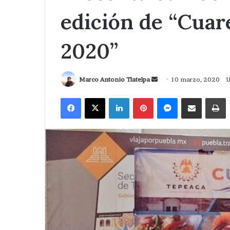
edición de “Cua
2020”
Send
Marco Antonio Tlatelpa
10 marzo, 2020
U
an
Facebook
X
LinkedIn
Pinterest
Messenger
Compartir via Correo
I
email