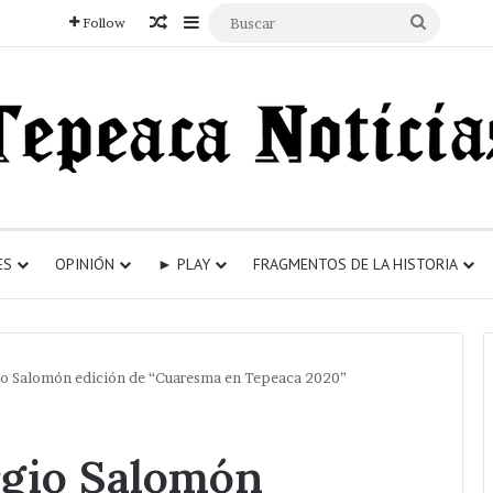
Articulo aleatorio
Sidebar
Buscar
Follow
ES
OPINIÓN
► PLAY
FRAGMENTOS DE LA HISTORIA
gio Salomón edición de “Cuaresma en Tepeaca 2020”
rgio Salomón