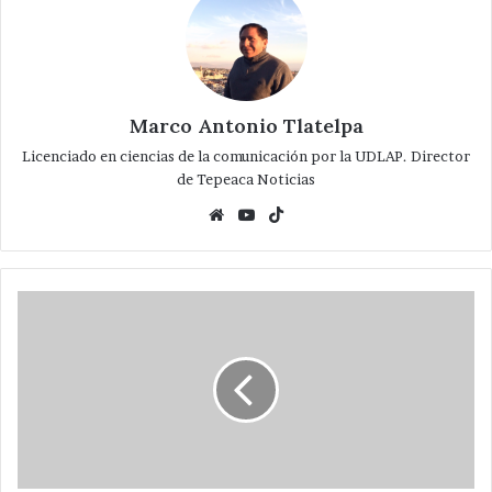
Marco Antonio Tlatelpa
Licenciado en ciencias de la comunicación por la UDLAP. Director
de Tepeaca Noticias
Website
YouTube
TikTok
¡Feliz
Año
Nuevo
2017
,les
desea
Tepeaca
Noticias!