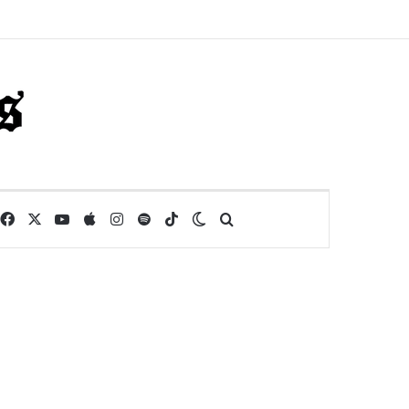
Facebook
X
YouTube
Apple
Instagram
Spotify
TikTok
Switch skin
Buscar