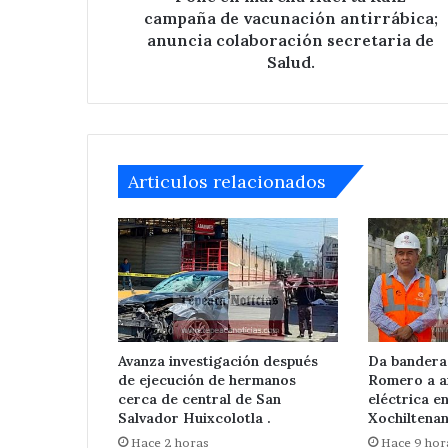
colaboración
campaña de vacunación antirrábica;
secretaria
anuncia colaboración secretaria de
de
Salud.
Salud.
Articulos relacionados
Avanza investigación después
Da bandera
de ejecución de hermanos
Romero a a
cerca de central de San
eléctrica e
Salvador Huixcolotla .
Xochiltenan
Hace 2 horas
Hace 9 hor