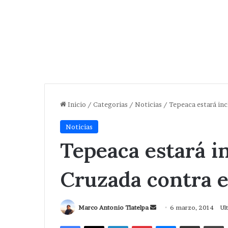
Inicio
/
Categorias
/
Noticias
/
Tepeaca estará inc
Noticias
Tepeaca estará in
Cruzada contra 
Send
Marco Antonio Tlatelpa
6 marzo, 2014
Ul
an
Facebook
X
LinkedIn
Pinterest
Messenger
Compartir via Correo
I