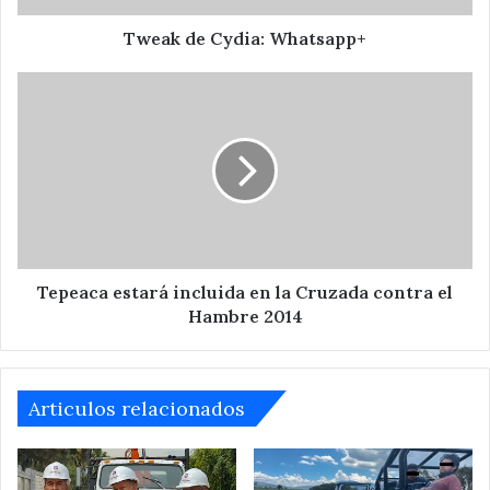
Tweak de Cydia: Whatsapp+
Tepeaca
estará
incluida
en
la
Cruzada
contra
el
Hambre
2014
Tepeaca estará incluida en la Cruzada contra el
Hambre 2014
Articulos relacionados