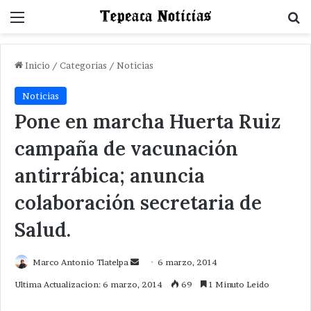
Menu
B
Inicio
/
Categorias
/
Noticias
Noticias
Pone en marcha Huerta Ruiz
campaña de vacunación
antirrábica; anuncia
colaboración secretaria de
Salud.
Send
Marco Antonio Tlatelpa
6 marzo, 2014
an
Ultima Actualizacion: 6 marzo, 2014
69
1 Minuto Leido
email