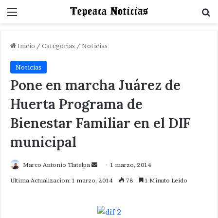
Menu
B
Inicio
/
Categorias
/
Noticias
Noticias
Pone en marcha Juárez de
Huerta Programa de
Bienestar Familiar en el DIF
municipal
Send
Marco Antonio Tlatelpa
1 marzo, 2014
an
Ultima Actualizacion: 1 marzo, 2014
78
1 Minuto Leido
email