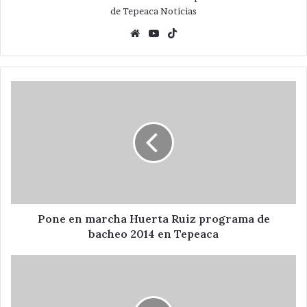
de Tepeaca Noticias
Website
YouTube
TikTok
Pone
en
marcha
Huerta
Ruiz
programa
de
bacheo
2014
en
Pone en marcha Huerta Ruiz programa de
Tepeaca
bacheo 2014 en Tepeaca
Entrega
Huerta
Ruiz
primeras