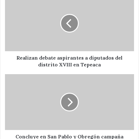
debate
aspirantes
a
diputados
del
distrito
XVIII
en
Tepeaca
Realizan debate aspirantes a diputados del
distrito XVIII en Tepeaca
Concluye
en
San
Pablo
y
Obregón
campaña
David
Huerta
Ruiz
Concluye en San Pablo y Obregón campaña