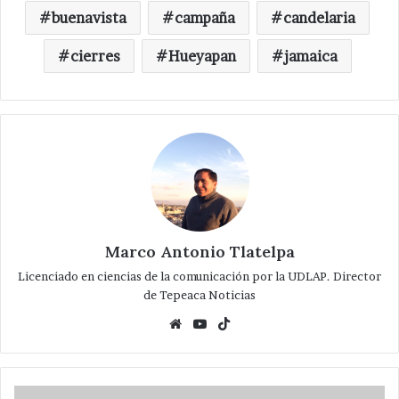
buenavista
campaña
candelaria
cierres
Hueyapan
jamaica
Marco Antonio Tlatelpa
Licenciado en ciencias de la comunicación por la UDLAP. Director
de Tepeaca Noticias
Website
YouTube
TikTok
Realizan