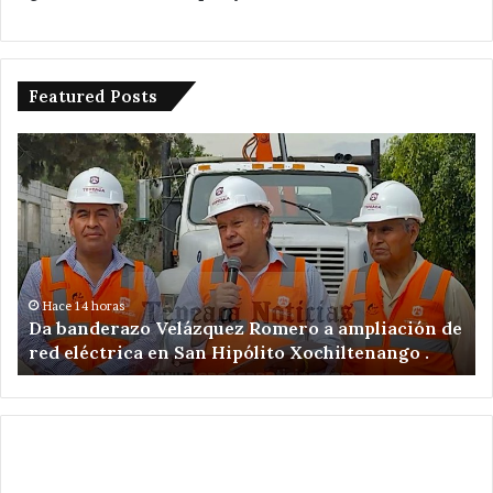
Featured Posts
Da
De
banderazo
a
Velázquez
tr
Romero
en
a
ac
ampliación
po
de
ex
red
il
Hace 14 horas
Da banderazo Velázquez Romero a ampliación de
eléctrica
en
red eléctrica en San Hipólito Xochiltenango .
en
zo
San
ar
Hipólito
Xochiltenango
.