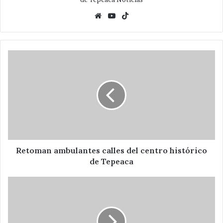
Website
YouTube
TikTok
Retoman
ambulantes
calles
del
centro
histórico
de
Tepeaca
Retoman ambulantes calles del centro histórico
de Tepeaca
Llama
David
Huerta
a