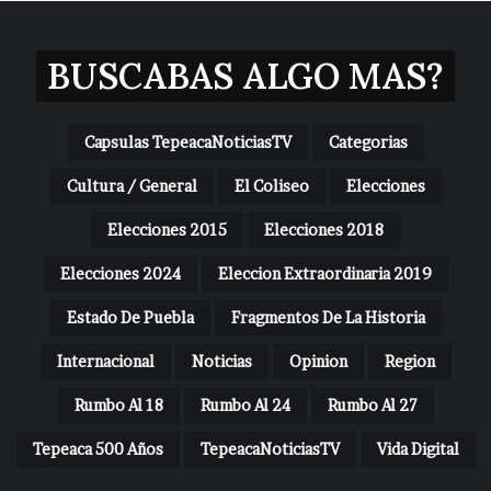
BUSCABAS ALGO MAS?
Capsulas TepeacaNoticiasTV
Categorias
Cultura / General
El Coliseo
Elecciones
Elecciones 2015
Elecciones 2018
Elecciones 2024
Eleccion Extraordinaria 2019
Estado De Puebla
Fragmentos De La Historia
Internacional
Noticias
Opinion
Region
Rumbo Al 18
Rumbo Al 24
Rumbo Al 27
Tepeaca 500 Años
TepeacaNoticiasTV
Vida Digital