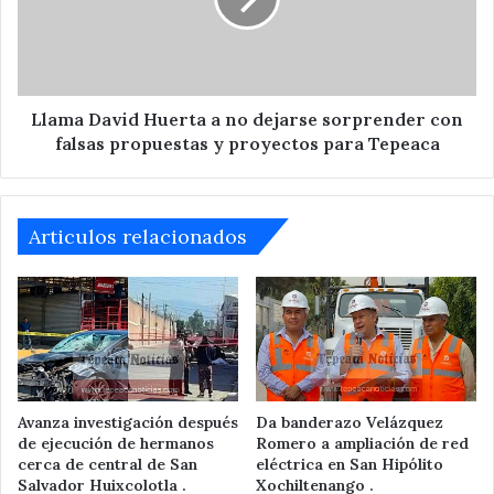
no
dejarse
sorprender
con
falsas
propuestas
Llama David Huerta a no dejarse sorprender con
y
falsas propuestas y proyectos para Tepeaca
proyectos
para
Tepeaca
Articulos relacionados
Avanza investigación después
Da banderazo Velázquez
de ejecución de hermanos
Romero a ampliación de red
cerca de central de San
eléctrica en San Hipólito
Salvador Huixcolotla .
Xochiltenango .