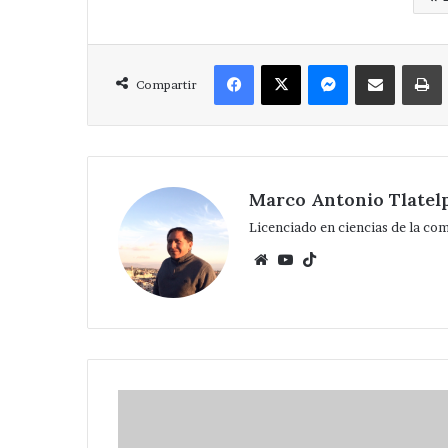
Facebook
X
Messenger
Compartir via Correo
Compartir
Marco Antonio Tlatel
Licenciado en ciencias de la co
Website
YouTube
TikTok
Feliz
Día
de