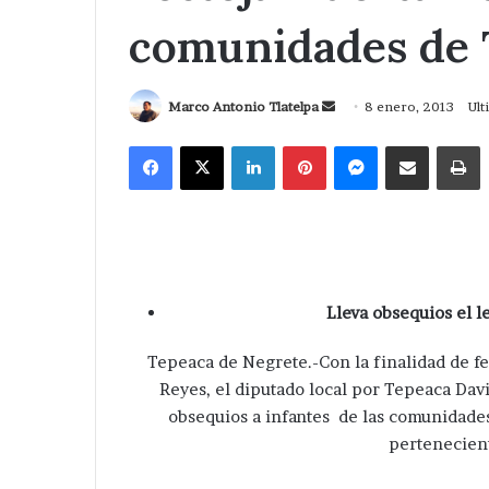
comunidades de 
Send
Marco Antonio Tlatelpa
8 enero, 2013
Ult
an
Facebook
X
LinkedIn
Pinterest
Messenger
Compartir via Correo
I
email
Lleva obsequios el l
Tepeaca de Negrete.-Con la finalidad de fe
Reyes, el diputado local por Tepeaca Dav
obsequios a infantes de las comunidades
pertenecient