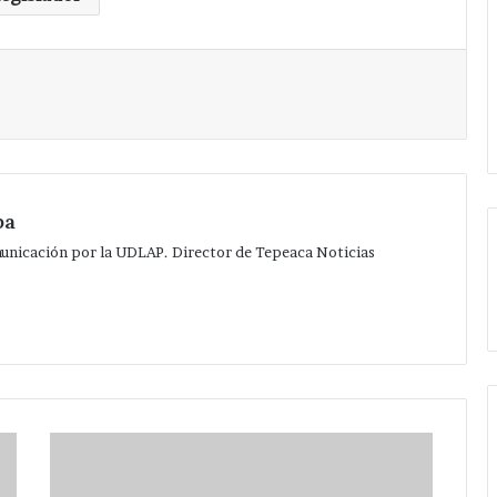
Imprimir
pa
municación por la UDLAP. Director de Tepeaca Noticias
Cambian
días
de