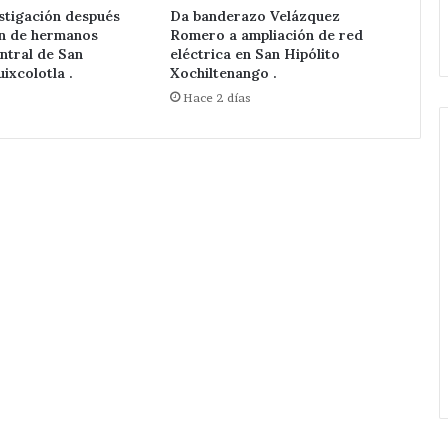
pone
stigación después
Da banderazo Velázquez
.
ampliación de Red Eléctrica.
en
ón de hermanos
Romero a ampliación de red
marcha
ntral de San
eléctrica en San Hipólito
Velázquez
ixcolotla .
Xochiltenango .
Romero
Hace 2 días
ampliación
de
Red
Eléctrica.