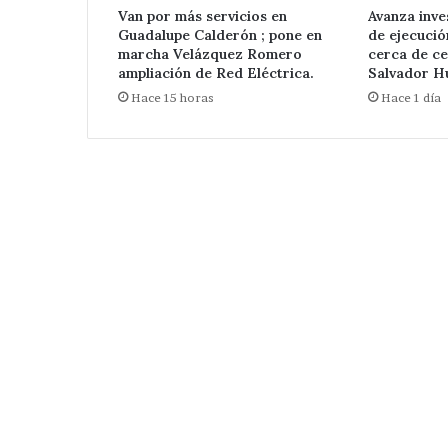
Nicolás
Van por más servicios en
Avanza inve
Zoyapetlayoca 
Zoyapetlayoca
Guadalupe Calderón ; pone en
de ejecuci
.
marcha Velázquez Romero
cerca de ce
ampliación de Red Eléctrica.
Salvador Hu
Hace 15 horas
Hace 1 día