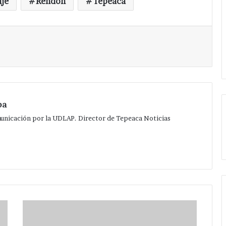
je
Rendón
Tepeaca
Imprimir
pa
municación por la UDLAP. Director de Tepeaca Noticias
Entrega
Rendón
Vargas