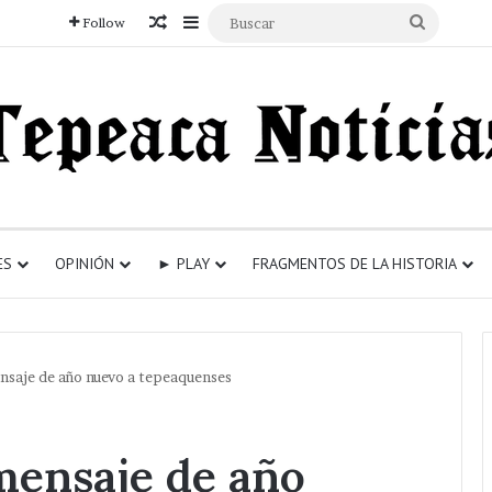
Articulo aleatorio
Sidebar
Buscar
Follow
ES
OPINIÓN
► PLAY
FRAGMENTOS DE LA HISTORIA
nsaje de año nuevo a tepeaquenses
mensaje de año