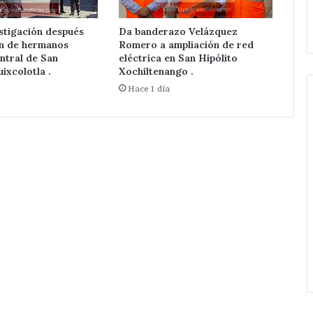
de
ed Eléctrica.
Huixcolotla .
central
stigación después
Da banderazo Velázquez
de
ón de hermanos
Romero a ampliación de red
San
ntral de San
eléctrica en San Hipólito
Salvador
ixcolotla .
Xochiltenango .
Huixcolotla
Hace 1 día
.