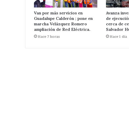
icolás
pone
Zoyapetlayoca .
ampliación de R
Zoyapetlayoca
en
Van por más servicios en
Avanza inve
marcha
Guadalupe Calderón ; pone en
de ejecuci
Velázquez
marcha Velázquez Romero
cerca de ce
Romero
ampliación de Red Eléctrica.
Salvador Hu
ampliación
Hace 7 horas
Hace 1 día
de
Red
Eléctrica.