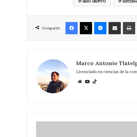
año nuevo
mensa
Facebook
X
Messenger
Compartir via Correo
Compartir
Marco Antonio Tlatel
Licenciado en ciencias de la co
Website
YouTube
TikTok
Recuerda
comuna
al