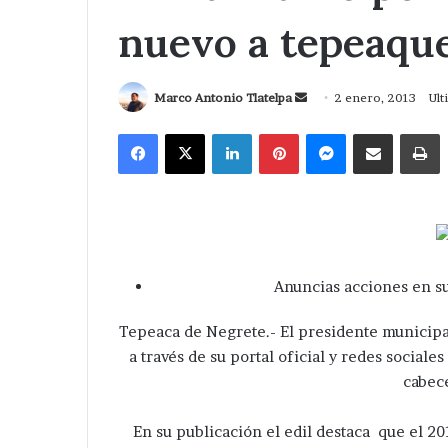
nuevo a tepeaqu
Send
Marco Antonio Tlatelpa
2 enero, 2013
Ult
an
Facebook
X
LinkedIn
Pinterest
Messenger
Compartir via Correo
I
email
Anuncias acciones en su
Tepeaca de Negrete.- El presidente municip
a través de su portal oficial y redes social
cabece
En su publicación el edil destaca que el 20