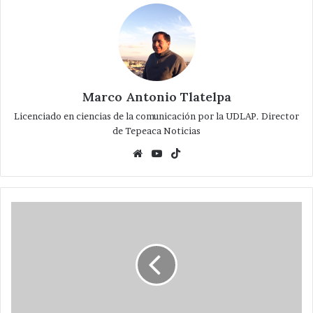
Marco Antonio Tlatelpa
Licenciado en ciencias de la comunicación por la UDLAP. Director
de Tepeaca Noticias
Website
YouTube
TikTok
Localiza
policía
municipal
toma
clandestina
de
combustible
en