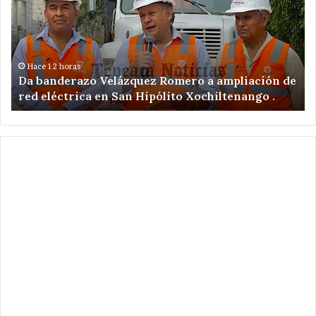
Romero
en
a
ac
ampliación
po
de
ex
red
il
Hace 12 horas
Da banderazo Velázquez Romero a ampliación de
eléctrica
en
red eléctrica en San Hipólito Xochiltenango .
en
zo
San
ar
Hipólito
Xochiltenango
.