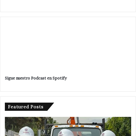
Sigue nuestro Podcast en Spotify
Featured Posts
Da
De
banderazo
a
Velázquez
tr