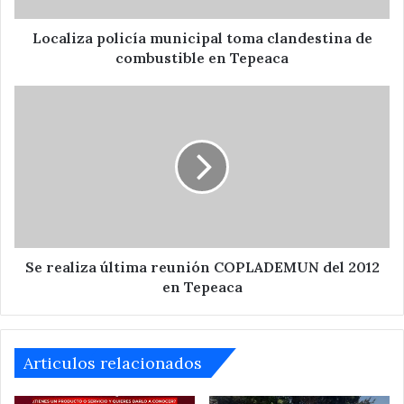
Tepeaca
Localiza policía municipal toma clandestina de
combustible en Tepeaca
Se
realiza
última
reunión
COPLADEMUN
del
2012
en
Tepeaca
Se realiza última reunión COPLADEMUN del 2012
en Tepeaca
Articulos relacionados