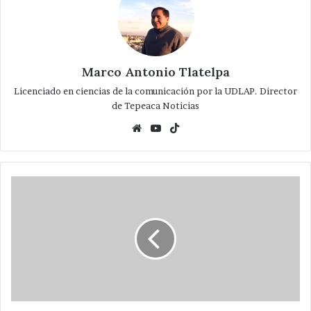
Marco Antonio Tlatelpa
Licenciado en ciencias de la comunicación por la UDLAP. Director
de Tepeaca Noticias
Website
YouTube
TikTok
Realiza
CAM
cuento
navideño
por
festividades
de
fin
de