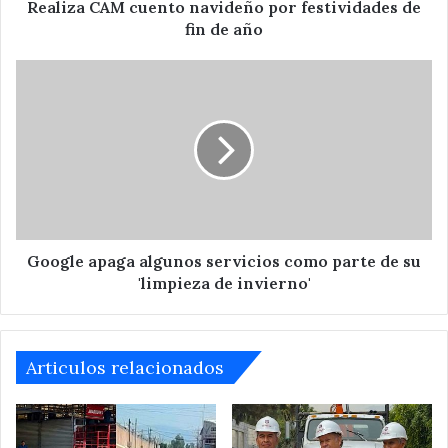
año
Realiza CAM cuento navideño por festividades de
fin de año
Google
apaga
algunos
servicios
como
parte
de
su
'limpieza
de
Google apaga algunos servicios como parte de su
invierno'
'limpieza de invierno'
Articulos relacionados