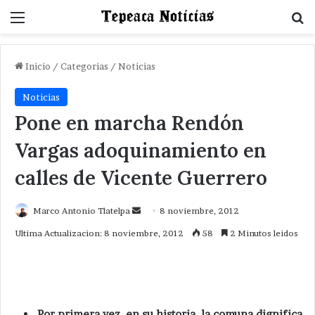
Menu
B
Inicio
/
Categorias
/
Noticias
Noticias
Pone en marcha Rendón
Vargas adoquinamiento en
calles de Vicente Guerrero
Send
Marco Antonio Tlatelpa
8 noviembre, 2012
an
Ultima Actualizacion: 8 noviembre, 2012
58
2 Minutos leidos
email
Por primera vez en su historia ,la comuna dignifica