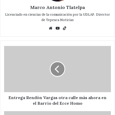
Marco Antonio Tlatelpa
Licenciado en ciencias de la comunicación por la UDLAP. Director
de Tepeaca Noticias
Website
YouTube
TikTok
Entrega
Rendón
Vargas
otra
calle
más
ahora
en
el
Barrio
Entrega Rendón Vargas otra calle más ahora en
del
el Barrio del Ecce Homo
Ecce
Homo
Rechazan