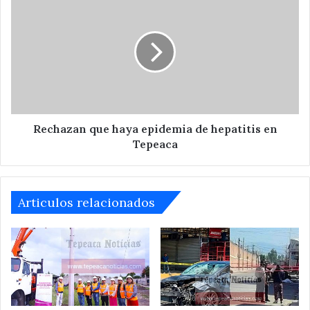
que
haya
epidemia
de
hepatitis
en
Tepeaca
Rechazan que haya epidemia de hepatitis en
Tepeaca
Articulos relacionados