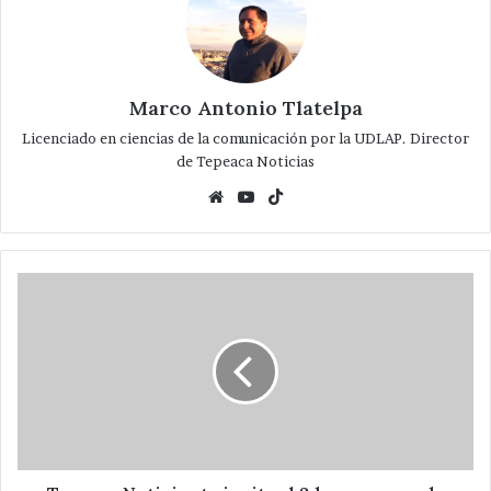
Marco Antonio Tlatelpa
Licenciado en ciencias de la comunicación por la UDLAP. Director
de Tepeaca Noticias
Website
YouTube
TikTok
Tepeaca
Noticias
te
invita
al
2do
concurso
de
Calaveras