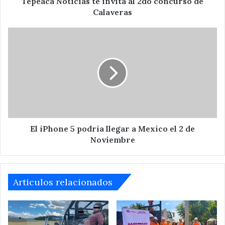
Tepeaca Noticias te invita al 2do concurso de
Calaveras
El
iPhone
5
podria
llegar
a
Mexico
el
2
de
El iPhone 5 podria llegar a Mexico el 2 de
Noviembre
Noviembre
Articulos relacionados