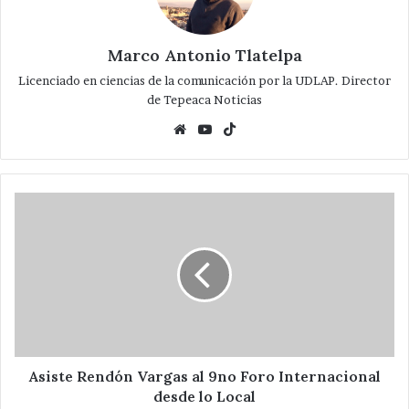
Marco Antonio Tlatelpa
Licenciado en ciencias de la comunicación por la UDLAP. Director
de Tepeaca Noticias
Website
YouTube
TikTok
Asiste
Rendón
Vargas
al
9no
Foro
Internacional
desde
lo
Local
Asiste Rendón Vargas al 9no Foro Internacional
desde lo Local