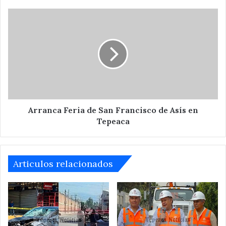
Arranca
Feria
de
San
Francisco
de
Asís
en
Tepeaca
Arranca Feria de San Francisco de Asís en
Tepeaca
Articulos relacionados