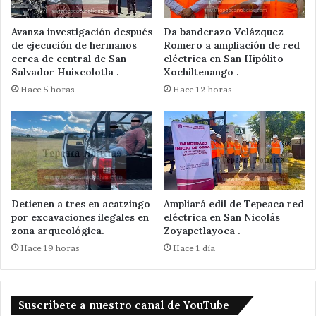
Avanza investigación después
Da banderazo Velázquez
de ejecución de hermanos
Romero a ampliación de red
cerca de central de San
eléctrica en San Hipólito
Salvador Huixcolotla .
Xochiltenango .
Hace 5 horas
Hace 12 horas
Detienen a tres en acatzingo
Ampliará edil de Tepeaca red
por excavaciones ilegales en
eléctrica en San Nicolás
zona arqueológica.
Zoyapetlayoca .
Hace 19 horas
Hace 1 día
Suscribete a nuestro canal de YouTube