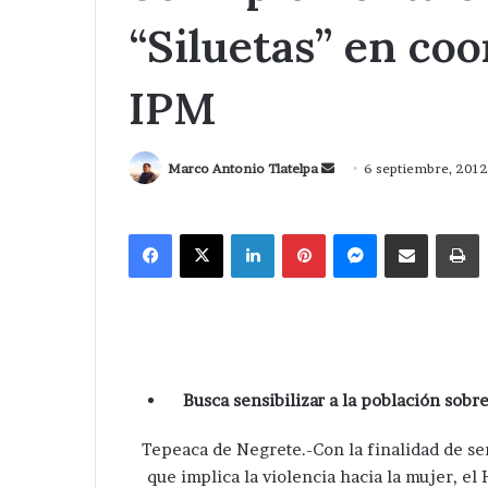
“Siluetas” en coo
IPM
Send
Marco Antonio Tlatelpa
6 septiembre, 2012
an
email
Facebook
X
LinkedIn
Pinterest
Messenger
Compartir via Correo
I
Busca sensibilizar a la población sobr
Tepeaca de Negrete.-Con la finalidad de sen
que implica la violencia hacia la mujer, e