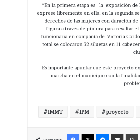
“En la primera etapa es la exposición de l
exprese libremente en ella; en la segunda se
derechos de las mujeres con duración de u
figura a través de pintura para resaltar e
funcionaria en compañía de Victoria Córdob
total se colocaron 32 siluetas en 11 cabece
ciu
Es importante apuntar que este proyecto e
marcha en el municipio con la finalidad
proble
IMMT
IPM
proyecto
Facebook
X
Messenger
Compartir via Correo
Compartir