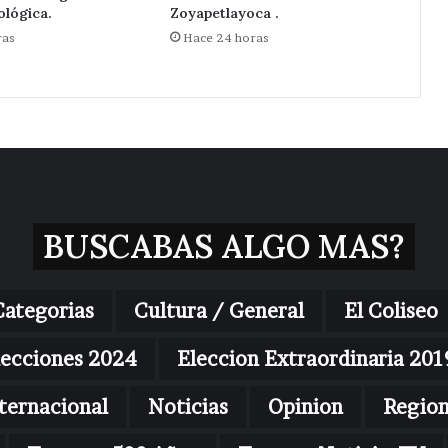
ológica.
Zoyapetlayoca .
ras
Hace 24 horas
BUSCABAS ALGO MAS?
Categorias
Cultura / General
El Coliseo
lecciones 2024
Eleccion Extraordinaria 201
ternacional
Noticias
Opinion
Regio