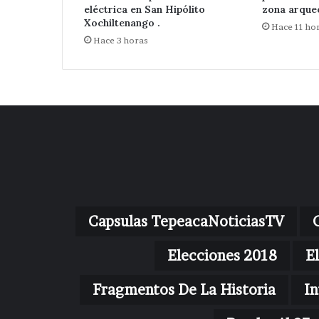
eléctrica en San Hipólito
zona arque
Xochiltenango .
Hace 11 ho
Hace 3 horas
Capsulas TepeacaNoticiasTV
Elecciones 2018
E
Fragmentos De La Historia
In