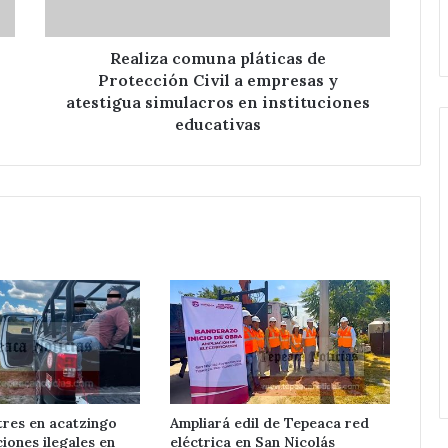
eléctrica
empresas
Xochiltenango .
en
y
San
atestigua
Realiza comuna pláticas de
Hipólito
simulacros
Protección Civil a empresas y
Xochiltenango
en
atestigua simulacros en instituciones
.
instituciones
educativas
educativas
tres en acatzingo
Ampliará edil de Tepeaca red
iones ilegales en
eléctrica en San Nicolás