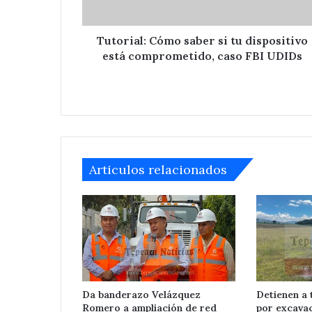
el
comprometido,
Tepeaca
centro
caso
de
FBI
Tutorial: Cómo saber si tu dispositivo
San
UDIDs
está comprometido, caso FBI UDIDs
Nicolás
Zoyapetlayoca
,
Tepeaca
Articulos relacionados
Da banderazo Velázquez
Detienen a 
Romero a ampliación de red
por excavac