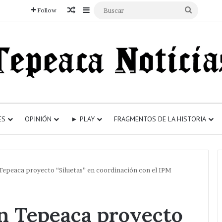
Articulo aleatorio
Sidebar
Buscar
Follow
ES
OPINIÓN
► PLAY
FRAGMENTOS DE LA HISTORIA
Tepeaca proyecto “Siluetas” en coordinación con el IPM
n Tepeaca proyecto