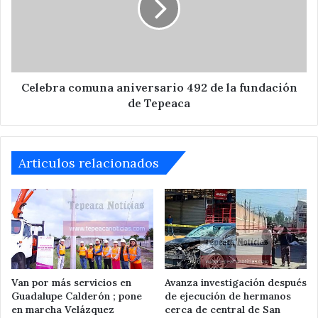
de
la
fundación
de
Tepeaca
Celebra comuna aniversario 492 de la fundación
de Tepeaca
Articulos relacionados
Van por más servicios en
Avanza investigación después
Guadalupe Calderón ; pone
de ejecución de hermanos
en marcha Velázquez
cerca de central de San