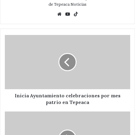
de Tepeaca Noticias
Website
YouTube
TikTok
Inicia
Ayuntamiento
celebraciones
por
mes
patrio
en
Tepeaca
Inicia Ayuntamiento celebraciones por mes
patrio en Tepeaca
Celebra
comuna
aniversario
492