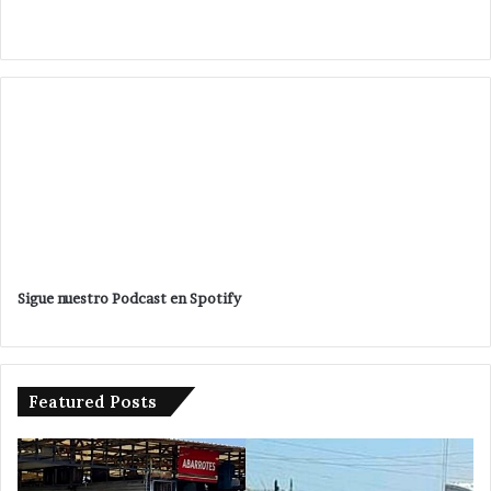
Sigue nuestro Podcast en Spotify
Featured Posts
Avanza
Da
investigación
ba