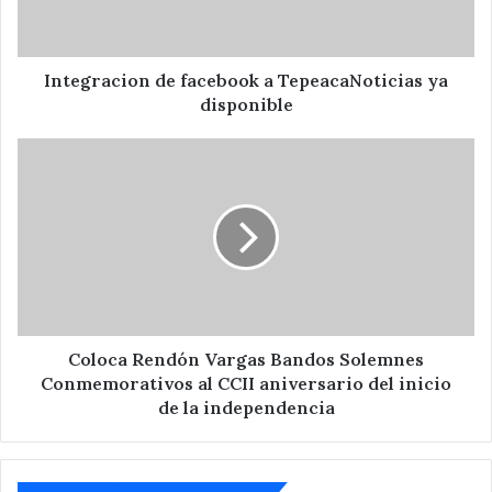
disponible
Integracion de facebook a TepeacaNoticias ya
disponible
Coloca
Rendón
Vargas
Bandos
Solemnes
Conmemorativos
al
CCII
aniversario
del
Coloca Rendón Vargas Bandos Solemnes
inicio
Conmemorativos al CCII aniversario del inicio
de
de la independencia
la
independencia