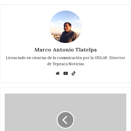
Marco Antonio Tlatelpa
Licenciado en ciencias de la comunicación por la UDLAP. Director
de Tepeaca Noticias
Website
YouTube
TikTok
Integracion
de
facebook
a
TepeacaNoticias
ya