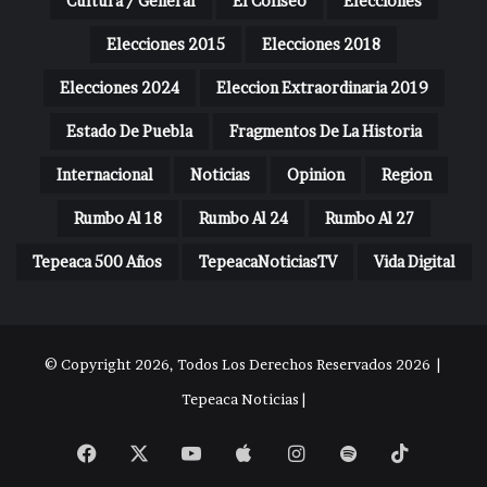
Cultura / General
El Coliseo
Elecciones
Elecciones 2015
Elecciones 2018
Elecciones 2024
Eleccion Extraordinaria 2019
Estado De Puebla
Fragmentos De La Historia
Internacional
Noticias
Opinion
Region
Rumbo Al 18
Rumbo Al 24
Rumbo Al 27
Tepeaca 500 Años
TepeacaNoticiasTV
Vida Digital
© Copyright 2026, Todos Los Derechos Reservados 2026 |
Tepeaca Noticias |
Facebook
X
YouTube
Apple
Instagram
Spotify
TikTok