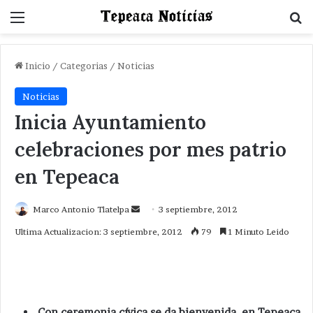
Menu
B
Inicio
/
Categorias
/
Noticias
Noticias
Inicia Ayuntamiento
celebraciones por mes patrio
en Tepeaca
Send
Marco Antonio Tlatelpa
3 septiembre, 2012
an
Ultima Actualizacion: 3 septiembre, 2012
79
1 Minuto Leido
email
Con ceremonia cívica se da bienvenida en Tepeaca