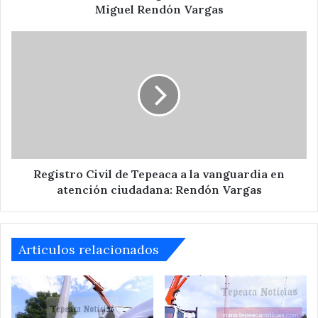
Rendón
Miguel Rendón Vargas
Vargas
Registro
Civil
de
Tepeaca
a
la
vanguardia
en
atención
ciudadana:
Registro Civil de Tepeaca a la vanguardia en
Rendón
atención ciudadana: Rendón Vargas
Vargas
Articulos relacionados