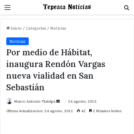
Menu
B
Inicio
/
Categorias
/
Noticias
Noticias
Por medio de Hábitat,
inaugura Rendón Vargas
nueva vialidad en San
Sebastián
Send
Marco Antonio Tlatelpa
24 agosto, 2012
an
Ultima Actualizacion: 24 agosto, 2012
45
2 Minutos leidos
email