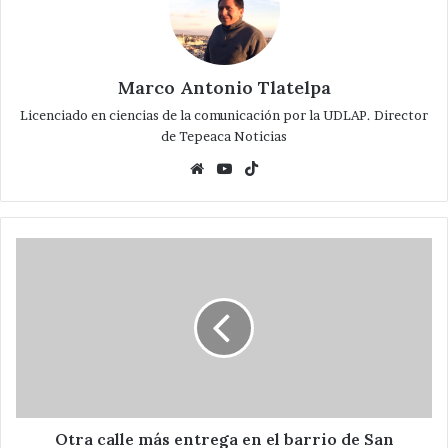
Marco Antonio Tlatelpa
Licenciado en ciencias de la comunicación por la UDLAP. Director
de Tepeaca Noticias
Website
YouTube
TikTok
Otra
calle
más
entrega
en
el
barrio
de
San
Miguel
Otra calle más entrega en el barrio de San