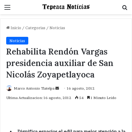
Menu
B
Inicio
/
Categorias
/
Noticias
Noticias
Rehabilita Rendón Vargas
presidencia auxiliar de San
Nicolás Zoyapetlayoca
Send
Marco Antonio Tlatelpa
16 agosto, 2012
an
Ultima Actualizacion: 16 agosto, 2012
54
1 Minuto Leido
email
Dignifica espacios el edil para mejor atención a la