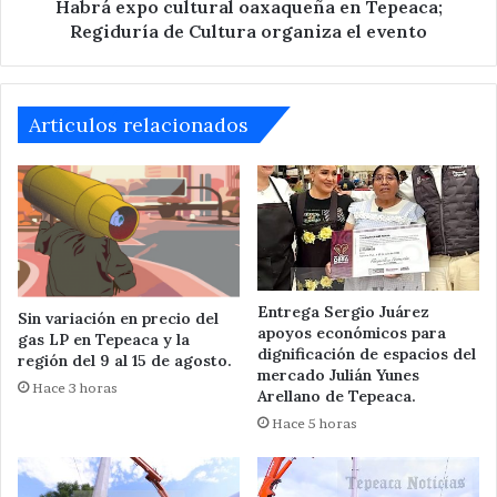
organiza
Habrá expo cultural oaxaqueña en Tepeaca;
el
Regiduría de Cultura organiza el evento
evento
Articulos relacionados
Entrega Sergio Juárez
Sin variación en precio del
apoyos económicos para
gas LP en Tepeaca y la
dignificación de espacios del
región del 9 al 15 de agosto.
mercado Julián Yunes
Hace 3 horas
Arellano de Tepeaca.
Hace 5 horas