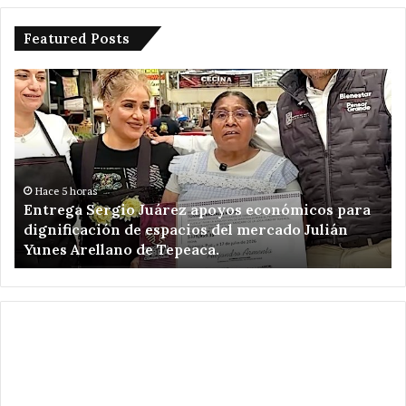
Featured Posts
Entrega
Po
Sergio
en
Juárez
ma
apoyos
Ve
económicos
Ro
para
un
dignificación
ki
Hace 5 horas
Entrega Sergio Juárez apoyos económicos para
de
de
dignificación de espacios del mercado Julián
espacios
am
Yunes Arellano de Tepeaca.
del
de
mercado
Re
Julián
el
Yunes
en
Arellano
Ca
de
Pu
Tepeaca.
.