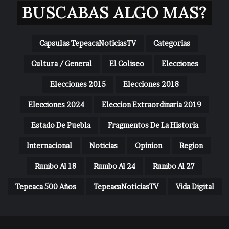
BUSCABAS ALGO MAS?
Capsulas TepeacaNoticiasTV
Categorias
Cultura / General
El Coliseo
Elecciones
Elecciones 2015
Elecciones 2018
Elecciones 2024
Eleccion Extraordinaria 2019
Estado De Puebla
Fragmentos De La Historia
Internacional
Noticias
Opinion
Region
Rumbo Al 18
Rumbo Al 24
Rumbo Al 27
Tepeaca 500 Años
TepeacaNoticiasTV
Vida Digital