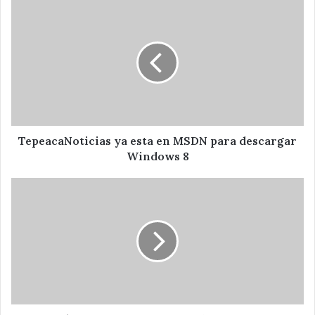
TepeacaNoticias
ya
esta
en
MSDN
para
descargar
Windows
8
TepeacaNoticias ya esta en MSDN para descargar
Windows 8
Habrá
expo
cultural
oaxaqueña
en
Tepeaca;
Regiduría
de
Cultura