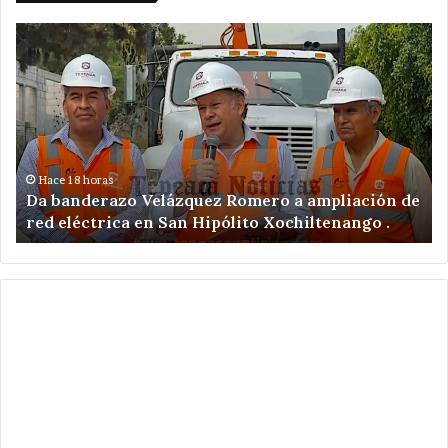
Da
De
banderazo
a
Velázquez
tr
Romero
en
a
ac
ampliación
po
de
ex
red
il
Hace 18 horas
Da banderazo Velázquez Romero a ampliación de
eléctrica
en
red eléctrica en San Hipólito Xochiltenango .
en
zo
San
ar
Hipólito
Xochiltenango
.