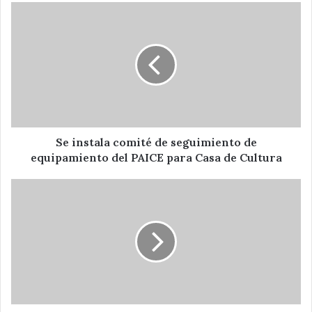
Se
instala
comité
de
seguimiento
de
equipamiento
del
PAICE
para
Se instala comité de seguimiento de
Casa
equipamiento del PAICE para Casa de Cultura
de
Cultura
Encabeza
Moreno
Valle
Jornada
Estatal
de
Reforestación
Social
en