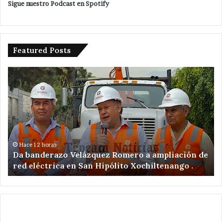
Sigue nuestro Podcast en Spotify
Featured Posts
Da
De
banderazo
a
Velázquez
tr
Romero
en
a
ac
ampliación
po
de
ex
red
il
Hace 12 horas
Da banderazo Velázquez Romero a ampliación de
eléctrica
en
red eléctrica en San Hipólito Xochiltenango .
en
zo
San
ar
Hipólito
Xochiltenango
.