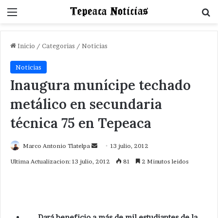
Menu
B
Inicio
/
Categorias
/
Noticias
Noticias
Inaugura munícipe techado
metálico en secundaria
técnica 75 en Tepeaca
Send
Marco Antonio Tlatelpa
13 julio, 2012
an
Ultima Actualizacion: 13 julio, 2012
81
2 Minutos leidos
email
Dará beneficio a más de mil estudiantes de la