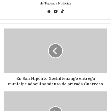
de Tepeaca Noticias
Website
YouTube
TikTok
En
San
Hipólito
Xochiltenango
entrega
munícipe
adoquinamiento
de
privada
Guerrero
En San Hipólito Xochiltenango entrega
munícipe adoquinamiento de privada Guerrero
Restaurará
Ayuntamiento
Municipal
Cedula