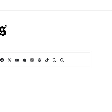
Facebook
X
YouTube
Apple
Instagram
Spotify
TikTok
Switch skin
Buscar