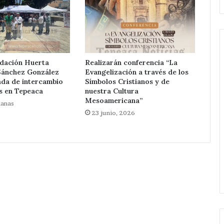
ndación Huerta
Realizarán conferencia “La
Sánchez González
Evangelización a través de los
Avanza
ada de intercambio
Símbolos Cristianos y de
investigación
s en Tepeaca
nuestra Cultura
después
Mesoamericana”
manas
de
23 junio, 2026
ejecución
Hace 11 horas
de
Avanza investigación después
hermanos
a mujer en
de ejecución de hermanos cer
cerca
 en la colonia
de central de San Salvador
de
Huixcolotla .
central
de
San
Salvador
Huixcolotla
.