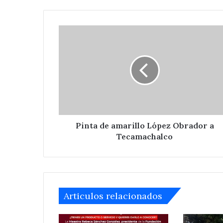
Pinta
de
amarillo
López
Obrador
a
Tecamachalco
Pinta de amarillo López Obrador a
Tecamachalco
Articulos relacionados