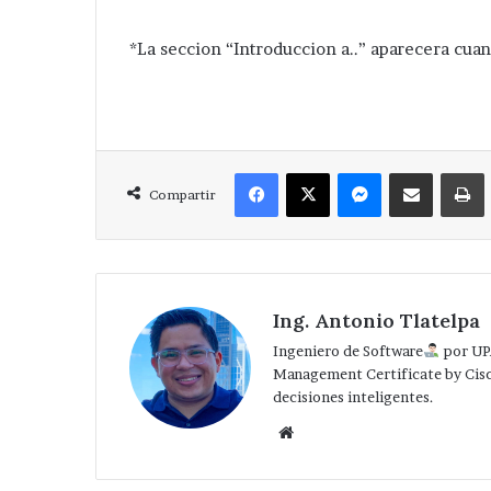
*La seccion “Introduccion a..” aparecera cu
Facebook
X
Messenger
Compartir via Correo
Compartir
Ing. Antonio Tlatelpa
Ingeniero de Software
por UP
Management Certificate by Cis
decisiones inteligentes.
Website