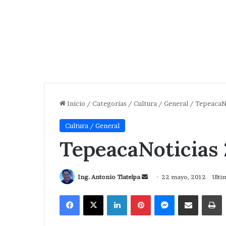
Inicio
/
Categorias
/
Cultura / General
/
TepeacaNo
Cultura / General
TepeacaNoticias 2
Send
Ing. Antonio Tlatelpa
22 mayo, 2012
Ulti
an
Facebook
X
LinkedIn
Pinterest
Messenger
Compartir via Correo
I
email