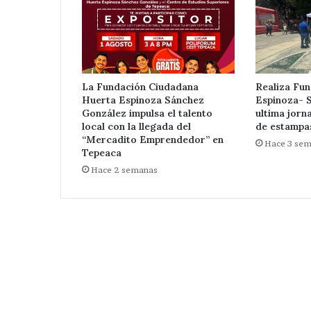
La Fundación Ciudadana
Realiza Fu
Huerta Espinoza Sánchez
Espinoza- 
Desaparece
González impulsa el talento
ultima jorn
otra
local con la llegada del
de estampa
mujer
“Mercadito Emprendedor” en
Hace 3 se
en
Tepeaca
Tepeaca
Hace 2 semanas
;
Hace 2 días
ahora
Desaparece otr
en
Tepeaca ; ahora
la
Santa Cecilia .
colonia
Santa
Cecilia
.