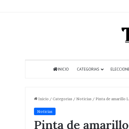
INICIO
CATEGORIAS
ELECCION
Inicio
/
Categorias
/
Noticias
/
Pinta de amarillo
Noticias
Pinta de amarill