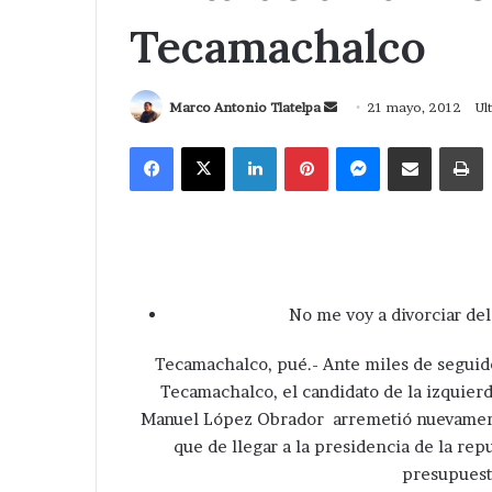
Tecamachalco
Send
Marco Antonio Tlatelpa
21 mayo, 2012
Ul
an
Facebook
X
LinkedIn
Pinterest
Messenger
Compartir via Correo
I
email
No me voy a divorciar del
Tecamachalco, pué.- Ante miles de seguido
Tecamachalco, el candidato de la izquier
Manuel López Obrador arremetió nuevamente 
que de llegar a la presidencia de la rep
presupuest