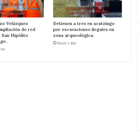
de
Huixcolotla .
central
de
San
zo Velázquez
Detienen a tres en acatzingo
Salvador
mpliación de red
por excavaciones ilegales en
Huixcolotla
n San Hipólito
zona arqueológica.
.
go .
Hace 1 día
ras