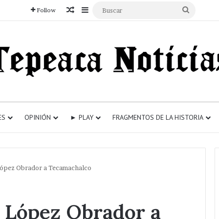
Articulo aleatorio
Sidebar
Buscar
Follow
ES
OPINIÓN
► PLAY
FRAGMENTOS DE LA HISTORIA
 López Obrador a Tecamachalco
o López Obrador a