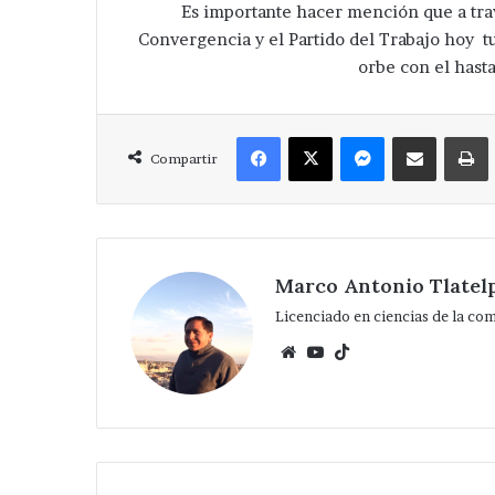
Es importante hacer mención que a tra
Convergencia y el Partido del Trabajo hoy t
orbe con el ha
Facebook
X
Messenger
Compartir via Correo
Compartir
Marco Antonio Tlatel
Licenciado en ciencias de la co
Website
YouTube
TikTok