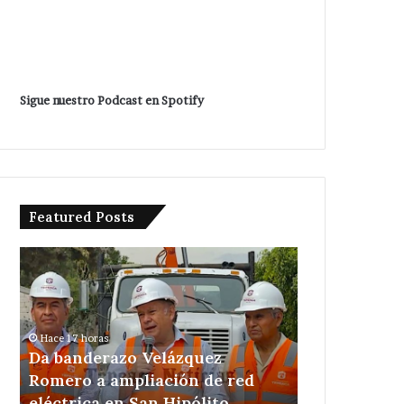
Sigue nuestro Podcast en Spotify
Featured Posts
Da
Detienen
banderazo
a
Velázquez
tres
Romero
en
a
acatzingo
Hace 17 horas
ampliación
por
Da banderazo Velázquez
Hace 1 día
de
excavaciones
ca
Romero a ampliación de red
Detienen a 
red
ilegales
eléctrica en San Hipólito
por excavac