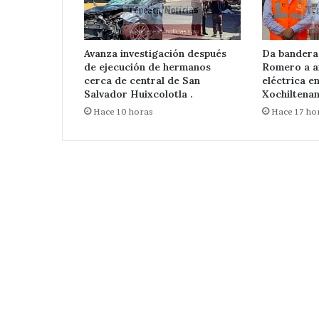
la
Santa Cecilia .
colonia
Santa
Cecilia
Avanza investigación después
Da bandera
.
de ejecución de hermanos
Romero a a
cerca de central de San
eléctrica e
Salvador Huixcolotla .
Xochiltenan
Hace 10 horas
Hace 17 ho