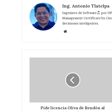
Ing. Antonio Tlatelpa
Ingeniero de Software
por UP
Management Certificate by Cis
decisiones inteligentes.
Website
Pide
licencia
Oliva
de
Rendón
al
frente
del
DIF
de
Pide licencia Oliva de Rendón al