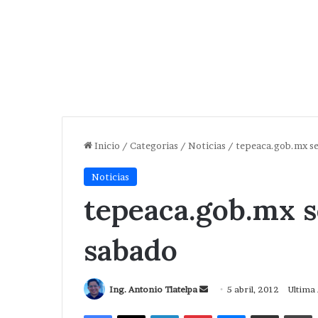
Inicio
/
Categorias
/
Noticias
/
tepeaca.gob.mx se 
Noticias
tepeaca.gob.mx se
sabado
Send
Ing. Antonio Tlatelpa
5 abril, 2012
Ultima 
an
Facebook
X
LinkedIn
Pinterest
Messenger
Compartir via Correo
I