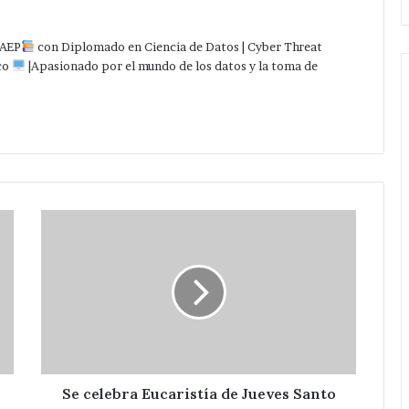
AEP
con Diplomado en Ciencia de Datos | Cyber Threat
co
|Apasionado por el mundo de los datos y la toma de
Se
celebra
Eucaristía
de
Jueves
Santo
en
Tepeaca
Se celebra Eucaristía de Jueves Santo