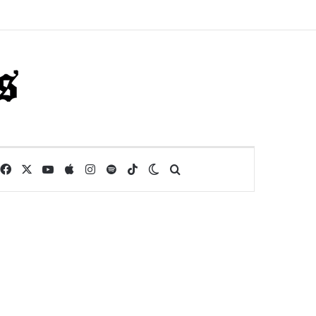
Facebook
X
YouTube
Apple
Instagram
Spotify
TikTok
Switch skin
Buscar