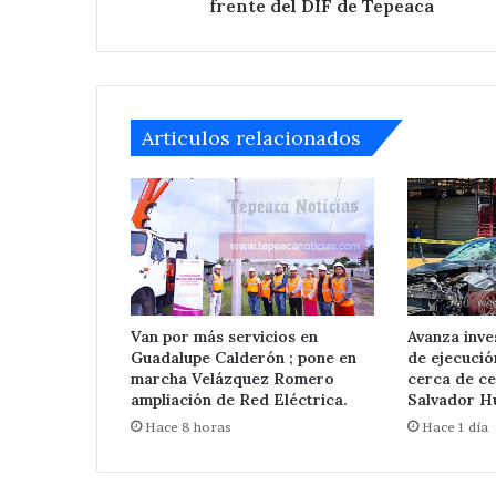
Tepeaca
frente del DIF de Tepeaca
Articulos relacionados
Van por más servicios en
Avanza inve
Guadalupe Calderón ; pone en
de ejecuci
marcha Velázquez Romero
cerca de ce
ampliación de Red Eléctrica.
Salvador Hu
Hace 8 horas
Hace 1 día