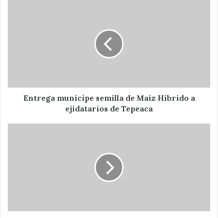
Entrega
munícipe
semilla
de
Maíz
Hibrido
a
ejidatarios
de
Tepeaca
Entrega munícipe semilla de Maíz Hibrido a
ejidatarios de Tepeaca
En
Guadalupe
Calderón
suministra
Rendón
Vargas
materiales
a
primaria