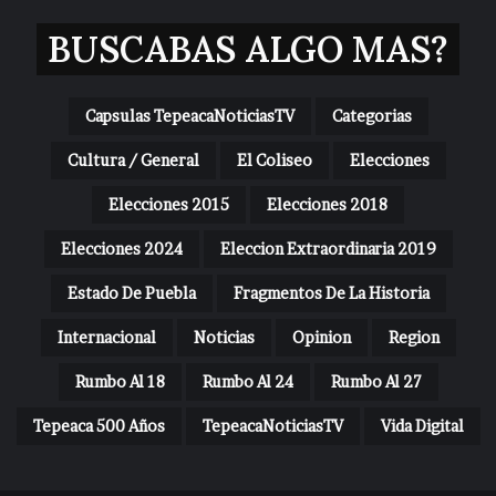
BUSCABAS ALGO MAS?
Capsulas TepeacaNoticiasTV
Categorias
Cultura / General
El Coliseo
Elecciones
Elecciones 2015
Elecciones 2018
Elecciones 2024
Eleccion Extraordinaria 2019
Estado De Puebla
Fragmentos De La Historia
Internacional
Noticias
Opinion
Region
Rumbo Al 18
Rumbo Al 24
Rumbo Al 27
Tepeaca 500 Años
TepeacaNoticiasTV
Vida Digital