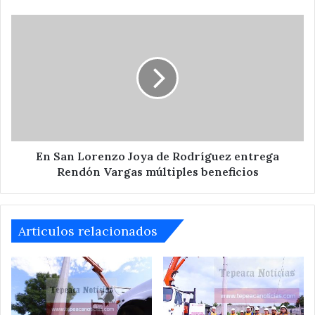
En
San
Lorenzo
Joya
de
Rodríguez
entrega
Rendón
Vargas
múltiples
En San Lorenzo Joya de Rodríguez entrega
beneficios
Rendón Vargas múltiples beneficios
Articulos relacionados