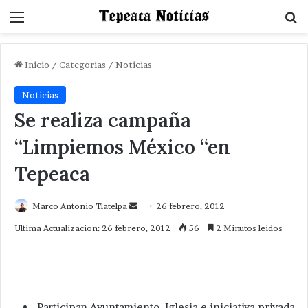
Menu
B
Inicio
/
Categorias
/
Noticias
Noticias
Se realiza campaña
“Limpiemos México “en
Tepeaca
Send
Marco Antonio Tlatelpa
26 febrero, 2012
an
Ultima Actualizacion: 26 febrero, 2012
56
2 Minutos leidos
email
Participan Ayuntamiento, Iglesia e iniciativa privada