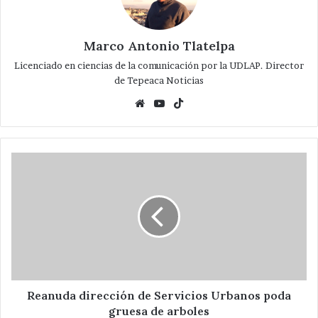
Marco Antonio Tlatelpa
Licenciado en ciencias de la comunicación por la UDLAP. Director
de Tepeaca Noticias
Website
YouTube
TikTok
Reanuda
dirección
de
Servicios
Urbanos
poda
gruesa
de
arboles
Reanuda dirección de Servicios Urbanos poda
gruesa de arboles